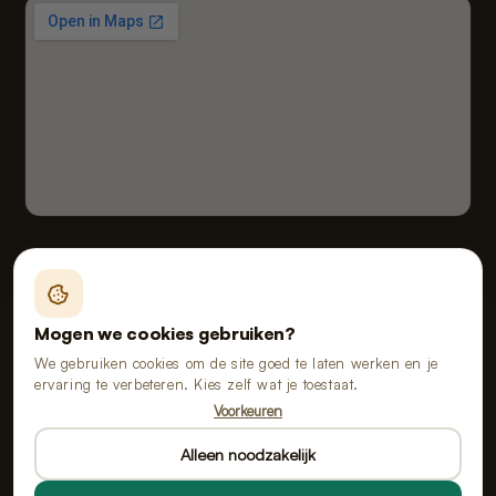
Fealy B.V. handelend onder de naam van Poopy
Vloeiveld 5, 5126 RE Gilze, Nederland
Mogen we cookies gebruiken?
KvK 91114268 · BTW NL865555667B01
We gebruiken cookies om de site goed te laten werken en je
ervaring te verbeteren. Kies zelf wat je toestaat.
Voorkeuren
Alle prijzen zijn inclusief btw.
Alleen noodzakelijk