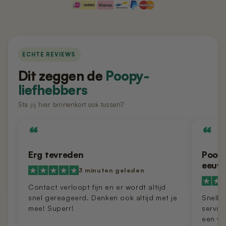
Nano 3 - Pootjesveger
kabel)
€14,99
€11,99
Nano 3 - Tofu-filter (Rooster/Zeef)
Nano 2 – Pootjesveger (Wit)
ECHTE REVIEWS
€14,99
€14,99
Dit zeggen de
Poopy-
liefhebbers
Nano 3 - Bentoniet-filter
Nano 2 – Pootjesveger (Zwart)
(Rooster/Zeef)
Sta jij hier binnenkort ook tussen?
€14,99
€14,99
“
“
Nano 3 - Magneetclip
Nano 2 – Trommelring (Zwart)
€14,99
€14,99
Erg tevreden
Poopy
eeuw
3 minuten geleden
Contact verloopt fijn en er wordt altijd
snel gereageerd. Denken ook altijd met je
Snelle
mee! Superr!
servic
een ve