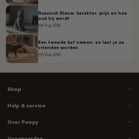
Russisch Blauw: karakter, prijs en hoe
oud hij wordt
4 Aug 2026
Een tweede kat nemen: zo laat je ze
vrienden worden
3 Aug 2026
Shop
Poopy · kattenbakken
Help & service
Kattenbakvulling
Contact & hulp
Over Poopy
Accessoires
Bestellen & betalen
Onderdelen & navullingen
Over ons
Voorwaarden
Bezorgtijden