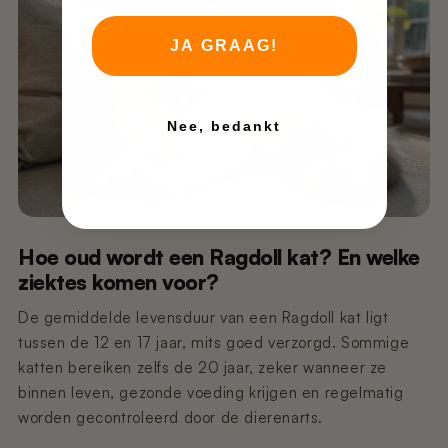
JA GRAAG!
Nee, bedankt
Hoe oud wordt een Ragdoll kat? En welke
ziektes komen voor?
De gemiddelde levensduur van een Ragdoll kat ligt
tussen de 12 en 17 jaar, mits goed verzorgd. Sommige
katten bereiken zelfs de 20 jaar, zeker wanneer ze
binnen leven, gezonde voeding krijgen en regelmatig
worden gecontroleerd door de dierenarts.