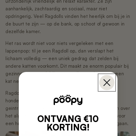
uitzonderlijk vriendelijk en relaxt karakter. Ze zijn
aanhankelijk, zachtaardig en sociaal, maar niet
opdringerig. Veel Ragdolls vinden het heerlijk om bij je in
de buurt te zijn — op de bank, op schoot of gewoon in
dezelfde kamer.
Het ras wordt niet voor niets vergeleken met een
lappenpop: til je een Ragdoll op, dan verslapt het
lichaam volledig — een uniek gedrag dat zelden bij
andere katten voorkomt. Dit maakt ze enorm populair bij
gezinnen, maar ook bij mensen die voor het eerst een
kat nemen.
Ragdolls kunnen uitstekend overweg met kinderen,
honden en andere katten, mits ze rustig worden
geïntroduceerd. Ze houden van aandacht, maar zijn over
het algemeen stil en miauwen weinig. Perfect dus voor
ONTVANG €10
een huishouden waarin rust en gezelligheid samengaan.
KORTING!