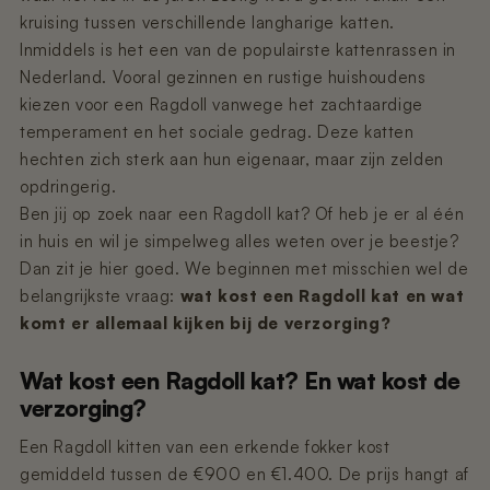
Nano 3 - Pootjesveger
kabel)
kruising tussen verschillende langharige katten.
€14,99
€11,99
Inmiddels is het een van de populairste kattenrassen in
Nederland. Vooral gezinnen en rustige huishoudens
Nano 3 - Tofu-filter (Rooster/Zeef)
Nano 2 – Pootjesveger (Wit)
kiezen voor een Ragdoll vanwege het zachtaardige
€14,99
€14,99
temperament en het sociale gedrag. Deze katten
hechten zich sterk aan hun eigenaar, maar zijn zelden
opdringerig.
Nano 3 - Bentoniet-filter
Nano 2 – Pootjesveger (Zwart)
Ben jij op zoek naar een Ragdoll kat? Of heb je er al één
(Rooster/Zeef)
€14,99
€14,99
in huis en wil je simpelweg alles weten over je beestje?
Dan zit je hier goed. We beginnen met misschien wel de
belangrijkste vraag:
wat kost een Ragdoll kat en wat
Nano 3 - Magneetclip
Nano 2 – Trommelring (Zwart)
komt er allemaal kijken bij de verzorging?
€14,99
€14,99
Wat kost een Ragdoll kat? En wat kost de
verzorging?
Een Ragdoll kitten van een erkende fokker kost
gemiddeld tussen de €900 en €1.400. De prijs hangt af