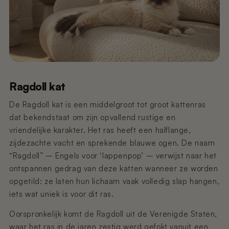
€59,95
Pre-order
€349,00
€11,99
€99,99
Pre-order
Pre-order
Poopy Nova Pro - Dune Beige
Nano 2 - Afvalbak Klep
Nano 3 - Gritvanger
€449,00
€9,99
€9,99
Uitverkocht
Pre-order
Ragdoll kat
Poopy Nova Pro - Mocca Brown
Nano 3 - Afvalbak Klep
Nano 2 - T-Filter (Rooster/Zeef)
€449,00
€19,99
€9,99
Pre-order
De Ragdoll kat is een middelgroot tot groot kattenras
dat bekendstaat om zijn opvallend rustige en
vriendelijke karakter. Het ras heeft een halflange,
Nano 2 & 3 – Voedingsadapter (3 m
Poopy Nova Pro - Rosé Blush
Nano 3 - Grit Guard (Trommelring)
kabel)
zijdezachte vacht en sprekende blauwe ogen. De naam
€449,00
€19,99
Pre-order
€14,99
“Ragdoll” – Engels voor ‘lappenpop’ – verwijst naar het
ontspannen gedrag van deze katten wanneer ze worden
Onderstel van Poopy Nano 2 -
opgetild: ze laten hun lichaam vaak volledig slap hangen,
Nano 3 - Trommel (Wit)
Zwart/Wit
€99,99
iets wat uniek is voor dit ras.
Uitverkocht
€149,99
Uitverkocht
Oorspronkelijk komt de Ragdoll uit de Verenigde Staten,
Nano 2 & 3 – Voedingsadapter (1,5 m
waar het ras in de jaren zestig werd gefokt vanuit een