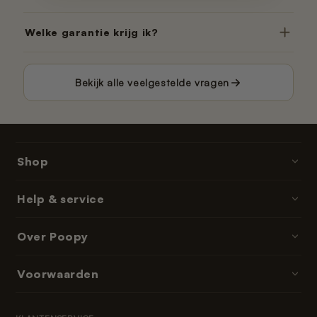
Welke garantie krijg ik?
Bekijk alle veelgestelde vragen
Shop
Poopy · kattenbakken
Help & service
Kattenbakvulling
Contact & hulp
Over Poopy
Accessoires
Bestellen & betalen
Onderdelen & navullingen
Over ons
Voorwaarden
Bezorgtijden
Abonnementen & memberships
Reviews
Retourneren
Algemene voorwaarden
Leeshoek