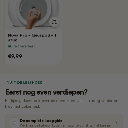
Nano 3 - Pootjesveger
kabel)
€14,99
€11,99
Nano 3 - Tofu-filter (Rooster/Zeef)
Nano 2 – Pootjesveger (Wit)
€14,99
€14,99
Nova Pro - Geurpod - 1
stuk
Direct leverbaar
Nano 3 - Bentoniet-filter
Nano 2 – Pootjesveger (Zwart)
€9,99
(Rooster/Zeef)
€14,99
€14,99
Nano 3 - Magneetclip
Nano 2 – Trommelring (Zwart)
UIT DE LEESHOEK
€14,99
€14,99
Eerst nog even verdiepen?
Eerlijke gidsen, ook over de concurrent. Lees rustig verder en
kies met zekerheid.
De complete koopgids
Werking, veiligheid, kosten en waar je op let bij het kiezen.