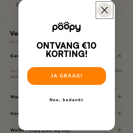
Poopy Helpcentrum
Veelgestelde vragen
De vragen die we het vaakst krijgen.
ONTVANG €10
KORTING!
Kan ik in termijnen betalen?
Ja. Met gespreid betalen reken je je Poopy af in maandelijkse
JA GRAAG!
termijnen. Je ziet de opties direct bij het afrekenen.
Wanneer wordt mijn bestelling bezorgd?
Nee, bedankt
Hoe werkt retourneren en proefpoepen?
Welke Poopy past bij mij?