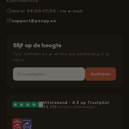
KLANTENSERVICE
Veelgestelde vragen
Privacybeleid
ma-vr 09:00-17:00 · via e-mail
Hoe werkt Poopy
Herroepingsrecht
support@poopy.co
Kat laten wennen
Garantie
Verzending en levering
Gespreid betalen
Klarna privacybeleid
Blijf op de hoogte
Juridisch
Tips, verhalen en af en toe een aanbieding in je
inbox.
Email
Inschrijven
Uitstekend ·
4,3
op Trustpilot
24.015
tevreden kattenbaasjes