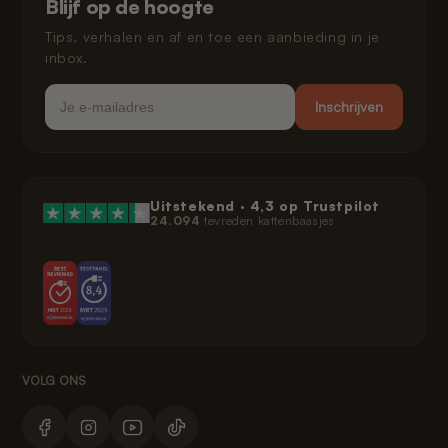
Blijf op de hoogte
Juridisch
Tips, verhalen en af en toe een aanbieding in je
inbox.
Email
Inschrijven
Uitstekend ·
4,3
op Trustpilot
24.094
tevreden kattenbaasjes