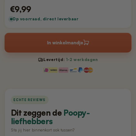
Nano 3 - Pootjesveger
kabel)
€9,99
€14,99
€11,99
Op voorraad, direct leverbaar
Nano 3 - Tofu-filter (Rooster/Zeef)
Nano 2 – Pootjesveger (Wit)
€14,99
€14,99
In winkelmandje
Nano 3 - Bentoniet-filter
Nano 2 – Pootjesveger (Zwart)
(Rooster/Zeef)
Levertijd:
1-2 werkdagen
€14,99
€14,99
Nano 3 - Magneetclip
Nano 2 – Trommelring (Zwart)
€14,99
€14,99
ECHTE REVIEWS
Dit zeggen de
Poopy-
liefhebbers
Sta jij hier binnenkort ook tussen?