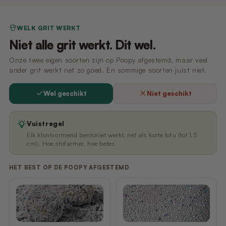
Stress-vrije kennismaking, zonder onverwachte geluiden of
beweging.
WELK GRIT WERKT
Zet Poopy op de plek van de oude bak
2
Niet alle grit werkt. Dit wel.
Plaats de oude bak ernaast. Keuzevrijheid voorkomt stress.
Onze twee eigen soorten zijn op Poopy afgestemd, maar veel
Schep wat vuil grit over in de Poopy
3
ander grit werkt net zo goed. En sommige soorten juist niet.
Je kat herkent zijn eigen geur en weet: dit is mijn nieuwe bak.
Wel geschikt
Niet geschikt
Verwijder de oude bak pas later
4
Niet forceren. Laat je kat in zijn eigen tempo overschakelen.
Vuistregel
Elk klontvormend bentoniet werkt, net als korte tofu (tot 1,5
cm). Hoe stofarmer, hoe beter.
HET BEST OP DE POOPY AFGESTEMD