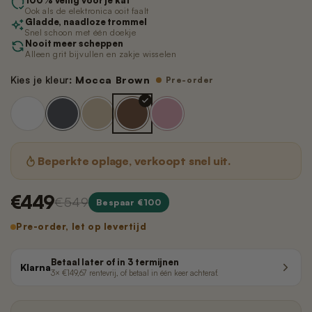
100% veilig voor je kat
Nano 3 - Pootjesveger
kabel)
Ook als de elektronica ooit faalt
€14,99
Gladde, naadloze trommel
€11,99
Snel schoon met één doekje
Nooit meer scheppen
Alleen grit bijvullen en zakje wisselen
Nano 3 - Tofu-filter (Rooster/Zeef)
Nano 2 – Pootjesveger (Wit)
Kies je kleur:
Mocca Brown
Pre-order
€14,99
€14,99
Nano 3 - Bentoniet-filter
Nano 2 – Pootjesveger (Zwart)
(Rooster/Zeef)
€14,99
€14,99
Beperkte oplage, verkoopt snel uit.
Nano 3 - Magneetclip
Nano 2 – Trommelring (Zwart)
€449
€549
Bespaar €100
€14,99
€14,99
Pre-order, let op levertijd
Betaal later of in 3 termijnen
Klarna
3× €149,67 rentevrij, of betaal in één keer achteraf.