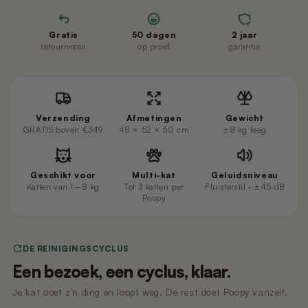
Gratis
50 dagen
2 jaar
retourneren
op proef
garantie
Verzending
Afmetingen
Gewicht
GRATIS boven €349
48 × 52 × 50 cm
±8 kg leeg
Geschikt voor
Multi-kat
Geluidsniveau
Katten van 1–8 kg
Tot 3 katten per
Fluisterstil · ±45 dB
Poopy
DE REINIGINGSCYCLUS
Een bezoek, een cyclus, klaar.
Je kat doet z'n ding en loopt weg. De rest doet Poopy vanzelf.