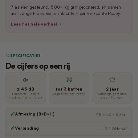
7 asielen gesteund, 500+ kg grit gedoneerd, en samen
met Lange Frans een drinkfontein per verkochte Poopy.
Lees het hele verhaal
SPECIFICATIES
De cijfers op een rij
± 45 dB
tot 3 katten
2 jaar
Fluisterstil, ook 's
Capaciteit per Poopy
Volledige garantie,
nachts niet te horen
eigen NL-team
Afmeting (B×D×H)
48 × 52 × 50 cm
Verbinding
2.4 GHz wifi