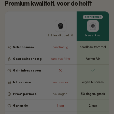
Premium kwaliteit, voor de helft
BESTE KEUZE
Litter-Robot 4
Nova Pro
Schoonmaak
handmatig
naadloze trommel
Geurbeheersing
passieve filter
Active Air
Grit inbegrepen
NL service
via reseller
eigen NL-team
Proefperiode
90 dagen
50 dagen, gratis
Garantie
1 jaar
2 jaar