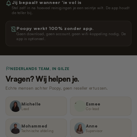
Jij bepaalt wanneer 'ie vol is
Stel zelf in na hoeveel reinigingen je een seintje wilt. De app houdt
de teller bij.
Poopy werkt 100% zonder app.
Geen download, geen account, geen wifi-koppeling nodig. De
app is optioneel.
NEDERLANDS TEAM, IN GILZE
Vragen? Wij helpen je.
Echte mensen achter Poopy, geen reseller ertussen.
E
Michelle
Esmee
Lead
Co-lead
Mohammed
Anne
Technische afdeling
Supervisor