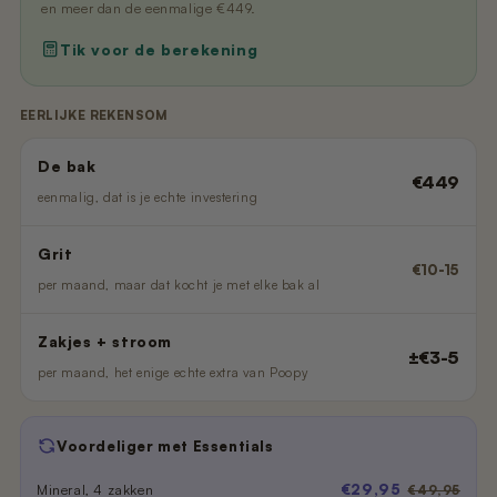
en meer dan de eenmalige €449.
Tik voor de berekening
EERLIJKE REKENSOM
De bak
€449
eenmalig, dat is je echte investering
Grit
€10-15
per maand, maar dat kocht je met elke bak al
Zakjes + stroom
±€3-5
per maand, het enige echte extra van Poopy
Voordeliger met Essentials
€29,95
Mineral, 4 zakken
€49,95