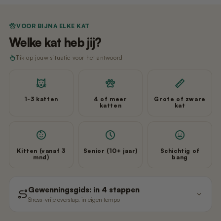
VOOR BIJNA ELKE KAT
Welke kat heb jij?
Tik op jouw situatie voor het antwoord
1-3 katten
4 of meer
Grote of zware
katten
kat
Kitten (vanaf 3
Senior (10+ jaar)
Schichtig of
mnd)
bang
Gewenningsgids: in 4 stappen
Stress-vrije overstap, in eigen tempo
Laat Poopy eerst uitgeschakeld
1