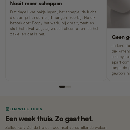
Nooit meer scheppen
Dat dagelijkse bakje legen, het schepje, de lucht
die aan je handen blijft hangen: voorbij. Na elk
bezoek doet Poopy het werk, hij draait, zeeft en
sluit het afval weg. Jij wisselt alleen af en toe het
zakje, en dat is het.
Geen ge
Je kent d
die katten
elke cyclu
apart comp
langs de g
gewoon na
EEN WEEK THUIS
Een week thuis. Zo gaat het.
Zelfde kat. Zelfde huis. Twee heel verschillende weken.