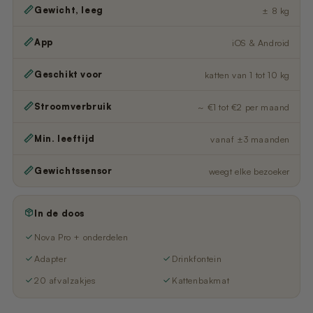
Gewicht, leeg
± 8 kg
App
iOS & Android
Geschikt voor
katten van 1 tot 10 kg
Stroomverbruik
~ €1 tot €2 per maand
Min. leeftijd
vanaf ±3 maanden
Gewichtssensor
weegt elke bezoeker
In de doos
Nova Pro + onderdelen
Adapter
Drinkfontein
20 afvalzakjes
Kattenbakmat