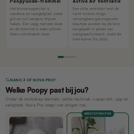
PoopyGlide-trommel
Active Air Ventilatie
Het binnenoppervlak is
Een stille ventilator leidt de
naadloos en spiegelglad, zodat
lucht continu langs
grit en vuil nergens blijven
vervangbare geurcapsules.
haken. Eén veeg met een doek
Geurtjes worden bij de bron
en de trommel is weer schoon.
aangepakt in plaats van
Geen schrobwerk meer.
overgeparfumeerd, zodat de
hele kamer fris blijft.
NANO 3 OF NOVA PRO?
Welke Poopy past bij jou?
Onder de motorkap identiek: zelfde techniek, capaciteit, app en
veiligheid. Nova Pro voegt vier dingen toe.
MEESTE FUNCTIES