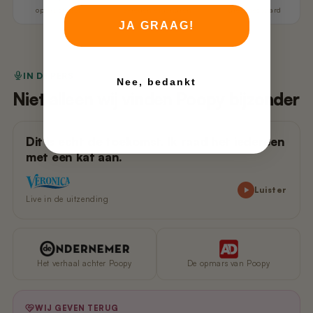
op Trustpilot
tevreden eigenaren
uren bespaard
JA GRAAG!
IN DE PERS
Nee, bedankt
Niet alleen wij vinden Poopy bijzonder
Dit is echt de toekomst. Ik raad het iedereen
met een kat aan.
Luister
Live in de uitzending
Het verhaal achter Poopy
De opmars van Poopy
WIJ GEVEN TERUG