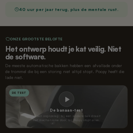
40 uur per jaar terug, plus de mentale rust.
ONZE GROOTSTE BELOFTE
Het ontwerp houdt je kat veilig. Niet
de software.
De meeste automatische bakken hebben een afvallade onder
de trommel die bij een storing niet altijd stopt. Poopy heeft die
lade niet.
DE TEST
De banaan-test
In een oogopslag: bij een andere bak draait
het mechanisme door, bij Poopy stopt alles.