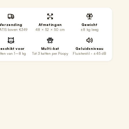
Verzending
Afmetingen
Gewicht
ATIS boven €349
48 × 52 × 50 cm
±8 kg leeg
eschikt voor
Multi-kat
Geluidsniveau
tten van 1–8 kg
Tot 3 katten per Poopy
Fluisterstil · ±45 dB