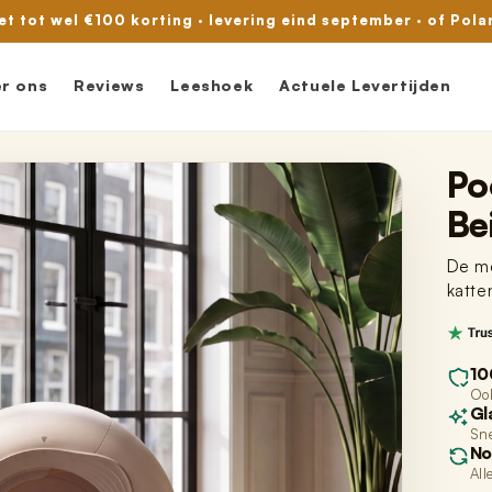
met tot wel €100 korting · levering eind september · of Pola
r ons
Reviews
Leeshoek
Actuele Levertijden
Po
Be
De me
katte
10
Ook
Gl
Sne
No
All