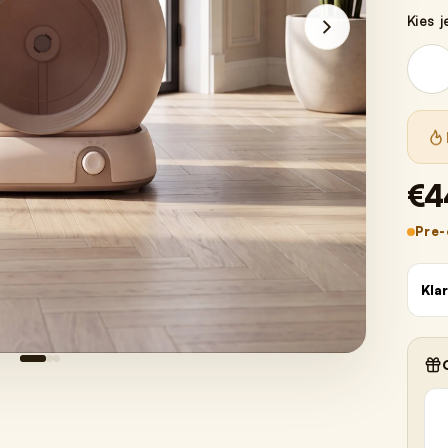
Kies j
€4
Pre-
Kla