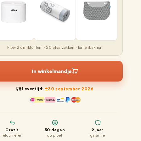
Flow 2 drinkfontein · 20 afvalzakken · kattenbakmat
In winkelmandje
Levertijd:
±30 september 2026
Gratis
50 dagen
2 jaar
retourneren
op proef
garantie