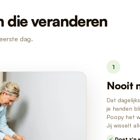
n die veranderen
 eerste dag.
1
Nooit 
Dat dagelijk
je handen bl
Poopy het wer
Jij wisselt a
Doet z'n 