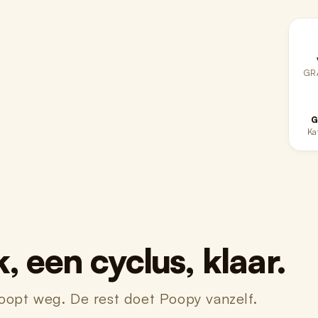
GR
G
Ka
 een cyclus, klaar.
loopt weg. De rest doet Poopy vanzelf.