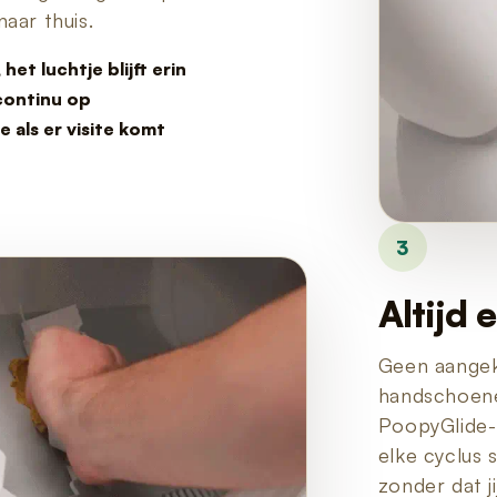
aar thuis.
et luchtje blijft erin
 continu op
als er visite komt
3
Altijd
Geen aangek
handschoene
PoopyGlide-
elke cyclus 
zonder dat ji