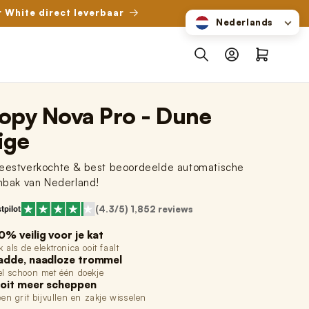
r White direct leverbaar
Nederlands
Inloggen
Winkelwagen
opy Nova Pro - Dune
ige
estverkochte & best beoordeelde automatische
nbak van Nederland!
(4.3/5) 1,852 reviews
0% veilig voor je kat
 als de elektronica ooit faalt
adde, naadloze trommel
l schoon met één doekje
oit meer scheppen
een grit bijvullen en zakje wisselen