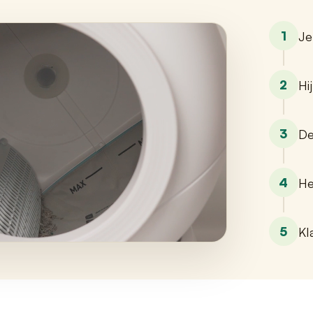
1
Je
2
Hi
3
De
4
He
5
Kl