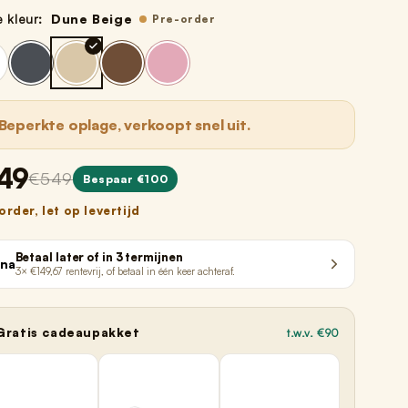
e kleur:
Dune Beige
Pre-order
Beperkte oplage, verkoopt snel uit.
49
€549
Bespaar €100
order, let op levertijd
Betaal later of in 3 termijnen
rna
3× €149,67 rentevrij, of betaal in één keer achteraf.
Gratis cadeaupakket
t.w.v. €90