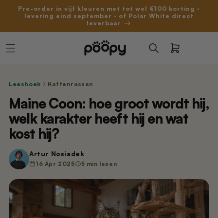
Meteen
Pre-order in vijf kleuren met tot wel €100 korting ·
naar de
levering eind september · of Polar White direct
content
leverbaar
Winkelwagen
eer bijbestellen
Mat, drinkfontein & meer
Kies je model
Dé automatische kattenbak
Fusion & Mineral grit
Vloeren, onderstel, trommel, adapter
Vloeren, onderstel, klep, filter, adapter
Flow-filters, Aero, afvalzakken, geurpods
Nano 2 - Binnenvloer Silicoon (Oud
Afvalzakken (20 stuks / 1 rol) -
Poopy Nano 3 - Wit
Poopy Matt - Kattenbakmat
Mineral Grit - 1 zak (Kattenbakvulling)
Nano 3/Nova Pro - Binnenvloer
Poopy Essentials
Nova Pro & Nano 3
Model)
Geschikt voor Nova Pro/Nano
Leeshoek
Kattenrassen
€29,99
€299,00
€7,99
€14,99
Direct leverbaar
Direct leverbaar
Altijd verse grit in huis
Vloeren, onderstel, trommel, adapter
Pre-order
€19,99
€9,99
Pre-order
Maine Coon: hoe groot wordt hij,
welk karakter heeft hij en wat
Fusion Grit - 6 zakken -
Nano 2 - Binnenvloer Antikras (Nieuw
Poopy Nova Pro - Polar White
Nano 3 - Onderstel (Wit)
Nova Pro - Kattenbakmat (grijs)
Flow 2 - Filter
Nano 2
(Kattenbakvulling)
model)
kost hij?
€29,99
€449,00
€149,99
€4,99
Direct leverbaar
Vloeren, onderstel, klep, filter, adapter
Uitverkocht
Uitverkocht
€59,95
€14,99
Uitverkocht
Pre-order
Artur Nosiadek
Mineral Grit - 4 zakken -
Nano 2 & 3 – Voedingsadapter (3 m
16 Apr 2025
5 min lezen
Poopy Nova Pro - Space Grey
Onderstel van Poopy Nano 2 - Wit
Nova Pro - Geurpod - 1 stuk
Filters & navullingen
(Kattenbakvulling)
kabel)
€449,00
€149,99
€9,99
Flow-filters, Aero, afvalzakken, geurpods
Uitverkocht
Pre-order
€31,95
€14,99
Direct leverbaar
Poopy Nova Pro - Polar White (Pre-
Nano 2 – Refurbished Trommel
Nano 2 & 3 – Voedingsadapter (1,5 m
Fusion Grit - 6 zakken - (Pre-order)
order)
(Antikras Binnenvloer)
kabel)