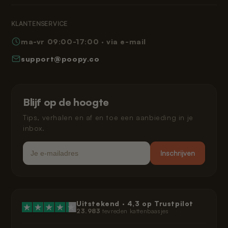
Reviews
Retourneren
Algemene voorwaarden
Leeshoek
KLANTENSERVICE
Veelgestelde vragen
Privacybeleid
ma-vr 09:00-17:00 · via e-mail
Hoe werkt Poopy
Herroepingsrecht
support@poopy.co
Kat laten wennen
Garantie
Verzending en levering
Gespreid betalen
Klarna privacybeleid
Blijf op de hoogte
Juridisch
Tips, verhalen en af en toe een aanbieding in je
inbox.
Email
Inschrijven
Uitstekend ·
4,3
op Trustpilot
23.983
tevreden kattenbaasjes