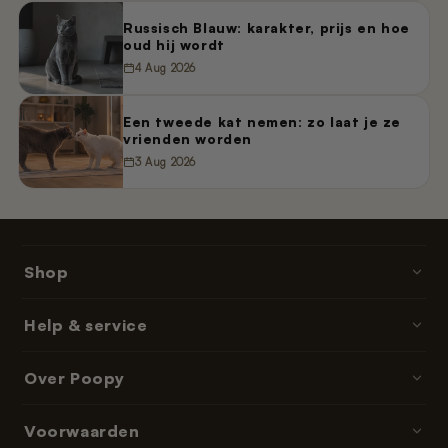
Russisch Blauw: karakter, prijs en hoe
oud hij wordt
4 Aug 2026
Een tweede kat nemen: zo laat je ze
vrienden worden
3 Aug 2026
Shop
Poopy · kattenbakken
Help & service
Kattenbakvulling
Contact & hulp
Over Poopy
Accessoires
Bestellen & betalen
Onderdelen & navullingen
Over ons
Voorwaarden
Bezorgtijden
Abonnementen & memberships