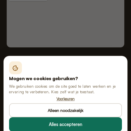
Fealy B.V. handelend onder de naam van Poopy
Vloeiveld 5, 5126 RE Gilze, Nederland
Mogen we cookies gebruiken?
KvK 91114268 · BTW NL865555667B01
We gebruiken cookies om de site goed te laten werken en je
ervaring te verbeteren. Kies zelf wat je toestaat.
Voorkeuren
Alle prijzen zijn inclusief btw.
Alleen noodzakelijk
Alles accepteren
© 2026 Poopy · Alle rechten voorbehouden