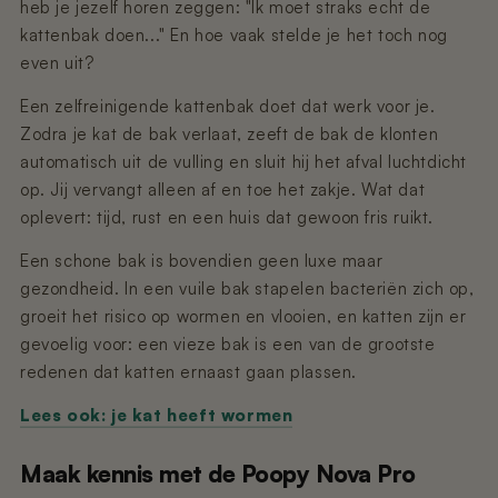
Nano 3 - Pootjesveger
heb je jezelf horen zeggen: "Ik moet straks echt de
kabel)
€14,99
kattenbak doen..." En hoe vaak stelde je het toch nog
€11,99
even uit?
Nano 3 - Tofu-filter (Rooster/Zeef)
Nano 2 – Pootjesveger (Wit)
Een zelfreinigende kattenbak doet dat werk voor je.
€14,99
€14,99
Zodra je kat de bak verlaat, zeeft de bak de klonten
automatisch uit de vulling en sluit hij het afval luchtdicht
op. Jij vervangt alleen af en toe het zakje. Wat dat
Nano 3 - Bentoniet-filter
Nano 2 – Pootjesveger (Zwart)
oplevert: tijd, rust en een huis dat gewoon fris ruikt.
(Rooster/Zeef)
€14,99
€14,99
Een schone bak is bovendien geen luxe maar
gezondheid. In een vuile bak stapelen bacteriën zich op,
Nano 3 - Magneetclip
Nano 2 – Trommelring (Zwart)
groeit het risico op wormen en vlooien, en katten zijn er
€14,99
€14,99
gevoelig voor: een vieze bak is een van de grootste
redenen dat katten ernaast gaan plassen.
Lees ook: je kat heeft wormen
Maak kennis met de Poopy Nova Pro