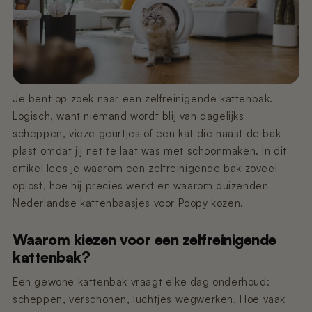
€449,00
€59,95
Pre-order
Pre-order
€11,99
€99,99
Pre-order
Poopy Nova Pro - Polar White (Pre-
Nano 2 - Afvalbak Klep
Nano 3 - Gritvanger
order)
€9,99
€9,99
Uitverkocht
€349,00
Pre-order
Je bent op zoek naar een zelfreinigende kattenbak.
Logisch, want niemand wordt blij van dagelijks
Poopy Nova Pro - Mocca Brown
Nano 3 - Afvalbak Klep
Nano 2 - T-Filter (Rooster/Zeef)
scheppen, vieze geurtjes of een kat die naast de bak
€449,00
€19,99
€9,99
Pre-order
plast omdat jij net te laat was met schoonmaken. In dit
artikel lees je waarom een zelfreinigende bak zoveel
Nano 2 & 3 – Voedingsadapter (3 m
Poopy Nova Pro - Rosé Blush
Nano 3 - Trommel (Wit)
oplost, hoe hij precies werkt en waarom duizenden
kabel)
€449,00
€99,99
Uitverkocht
Pre-order
Nederlandse kattenbaasjes voor Poopy kozen.
€14,99
Waarom kiezen voor een zelfreinigende
Onderstel van Poopy Nano 2 -
Nano 3 - Grit Guard (Trommelring)
kattenbak?
Zwart/Wit
€19,99
€149,99
Uitverkocht
Een gewone kattenbak vraagt elke dag onderhoud:
scheppen, verschonen, luchtjes wegwerken. Hoe vaak
Nano 2 & 3 – Voedingsadapter (1,5 m