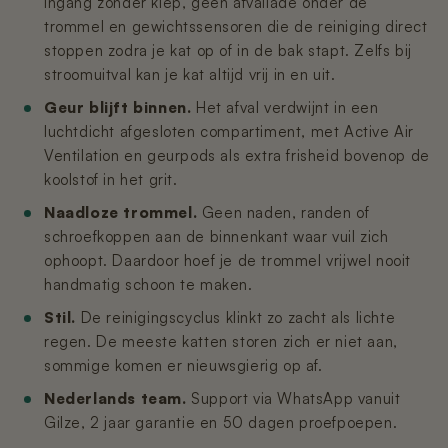
ingang zonder klep, geen afvallade onder de
trommel en gewichtssensoren die de reiniging direct
stoppen zodra je kat op of in de bak stapt. Zelfs bij
stroomuitval kan je kat altijd vrij in en uit.
Geur blijft binnen.
Het afval verdwijnt in een
luchtdicht afgesloten compartiment, met Active Air
Ventilation en geurpods als extra frisheid bovenop de
koolstof in het grit.
Naadloze trommel.
Geen naden, randen of
schroefkoppen aan de binnenkant waar vuil zich
ophoopt. Daardoor hoef je de trommel vrijwel nooit
handmatig schoon te maken.
Stil.
De reinigingscyclus klinkt zo zacht als lichte
regen. De meeste katten storen zich er niet aan,
sommige komen er nieuwsgierig op af.
Nederlands team.
Support via WhatsApp vanuit
Gilze, 2 jaar garantie en 50 dagen proefpoepen.