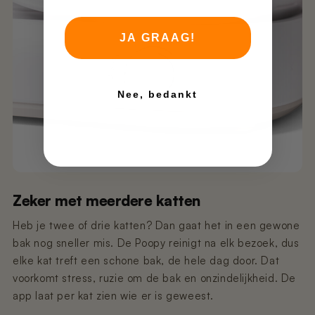
JA GRAAG!
Nee, bedankt
Zeker met meerdere katten
Heb je twee of drie katten? Dan gaat het in een gewone
bak nog sneller mis. De Poopy reinigt na elk bezoek, dus
elke kat treft een schone bak, de hele dag door. Dat
voorkomt stress, ruzie om de bak en onzindelijkheid. De
app laat per kat zien wie er is geweest.