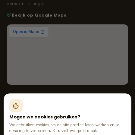
persoonlijk langs.
Bekijk op Google Maps
Fealy B.V. handelend onder de naam van Poopy
Vloeiveld 5, 5126 RE Gilze, Nederland
Mogen we cookies gebruiken?
KvK 91114268 · BTW NL865555667B01
We gebruiken cookies om de site goed te laten werken en je
ervaring te verbeteren. Kies zelf wat je toestaat.