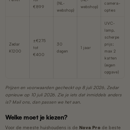
(NL-
camera-
€899
webshop)
webshop)
opties
UVC-
lamp,
scherpe
±€275
Zedar
30
prijs;
tot
1 jaar
K1200
dagen
max 2
€400
katten
(eigen
opgave)
Prijzen en voorwaarden gecheckt op 8 juli 2026, Zedar
opnieuw op 10 juli 2026. Zie je iets dat inmiddels anders
is? Mail ons, dan passen we het aan.
Welke moet je kiezen?
Voor de meeste huishoudens is de
Nova Pro
de beste