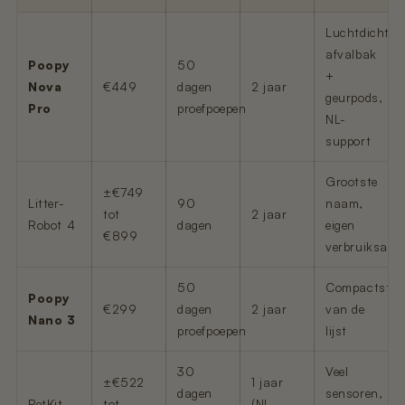
Luchtdichte
afvalbak
Poopy
50
+
Nova
€449
dagen
2 jaar
geurpods,
Pro
proefpoepen
NL-
support
Grootste
±€749
Litter-
90
naam,
tot
2 jaar
Robot 4
dagen
eigen
€899
verbruiksarti
50
Compactste
Poopy
€299
dagen
2 jaar
van de
Nano 3
proefpoepen
lijst
30
Veel
±€522
1 jaar
dagen
sensoren,
PetKit
tot
(NL-