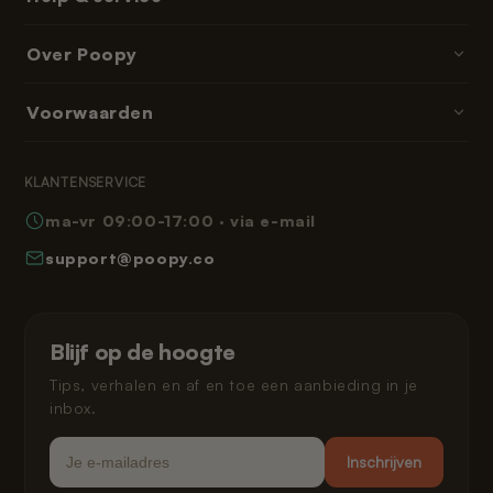
Kattenbakvulling
Contact & hulp
Over Poopy
Accessoires
Bestellen & betalen
Onderdelen & navullingen
Over ons
Voorwaarden
Bezorgtijden
Abonnementen & memberships
Reviews
Retourneren
Algemene voorwaarden
Leeshoek
KLANTENSERVICE
Veelgestelde vragen
Privacybeleid
ma-vr 09:00-17:00 · via e-mail
Hoe werkt Poopy
Herroepingsrecht
support@poopy.co
Kat laten wennen
Garantie
Verzending en levering
Gespreid betalen
Klarna privacybeleid
Blijf op de hoogte
Juridisch
Tips, verhalen en af en toe een aanbieding in je
inbox.
Email
Inschrijven