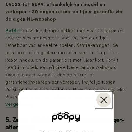
±€522 tot €899, afhankelijk van model en
verkoper · 30 dagen retour en 1 jaar garantie via
de eigen NL-webshop
PetKit
bouwt functierijke bakken met veel sensoren en
zelfs versies met camera. Voor de echte gadget-
liefhebber valt er veel te spelen. Kanttekeningen: de
prijs loopt bij de grotere modellen snel richting Litter-
Robot-niveau, en de garantie is met 1 jaar kort. PetKit
heeft inmiddels een officiële Nederlandse webshop;
koop je elders, vergelijk dan de retour- en
garantievoorwaarden per verkoper. Twijfel je tussen
PetKit en Poopy? We zetten de Nova Pro en de Pura Max
2 punt voor punt naast elkaar in onze
eerlijke
vergelijking
.
5. Zedar K1200: het Nederlandse budget-
alternatief