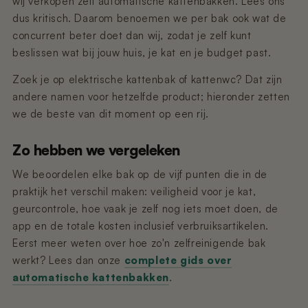
wij verkopen zelf automatische kattenbakken. Lees ons
Nano 3 - Pootjesveger
kabel)
€14,99
dus kritisch. Daarom benoemen we per bak ook wat de
€11,99
concurrent beter doet dan wij, zodat je zelf kunt
beslissen wat bij jouw huis, je kat en je budget past.
Nano 3 - Tofu-filter (Rooster/Zeef)
Nano 2 – Pootjesveger (Wit)
Zoek je op elektrische kattenbak of kattenwc? Dat zijn
€14,99
€14,99
andere namen voor hetzelfde product; hieronder zetten
we de beste van dit moment op een rij.
Nano 3 - Bentoniet-filter
Nano 2 – Pootjesveger (Zwart)
(Rooster/Zeef)
€14,99
Zo hebben we vergeleken
€14,99
We beoordelen elke bak op de vijf punten die in de
praktijk het verschil maken: veiligheid voor je kat,
Nano 3 - Magneetclip
Nano 2 – Trommelring (Zwart)
€14,99
€14,99
geurcontrole, hoe vaak je zelf nog iets moet doen, de
app en de totale kosten inclusief verbruiksartikelen.
Eerst meer weten over hoe zo'n zelfreinigende bak
werkt? Lees dan onze
complete gids over
automatische kattenbakken
.