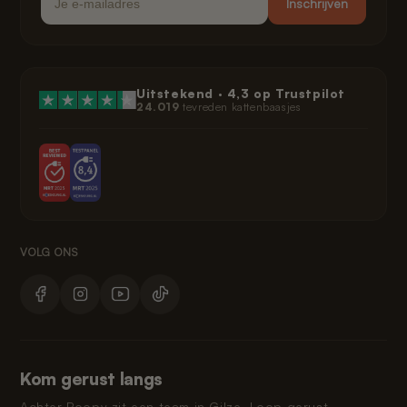
Inschrijven
Uitstekend ·
4,3
op Trustpilot
24.019
tevreden kattenbaasjes
Kom gerust langs
Achter Poopy zit een team in Gilze. Loop gerust