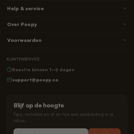
Poopy · kattenbakken
Help & service
Kattenbakvulling
Contact & hulp
Over Poopy
Accessoires
Bestellen & betalen
Onderdelen & navullingen
Over ons
Voorwaarden
Bezorgtijden
Abonnementen & memberships
Reviews
Retourneren
Algemene voorwaarden
Leeshoek
KLANTENSERVICE
Veelgestelde vragen
Privacybeleid
Reactie binnen 1–2 dagen
Hoe werkt Poopy
Herroepingsrecht
support@poopy.co
Kat laten wennen
Garantie
Verzending en levering
Gespreid betalen
Klarna privacybeleid
Blijf op de hoogte
Juridisch
Tips, verhalen en af en toe een aanbieding in je
inbox.
Email