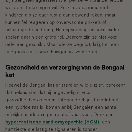
Zijn Bengalen agressief? Niet per se – maar ze hebben
wel een sterke eigen wil. Ze zijn vaak prima met
kinderen als ze daar rustig aan gewend raken, maar
kunnen fel reageren op onverwachte prikkels of
onhandige benadering. Hun opvoeding en socialisatie
spelen daarin een grote rol. Daarom zijn ze niet voor
iedereen geschikt. Maar wie ze begrijpt, krijgt er een
energieke en trouwe huisgenoot voor terug.
Gezondheid en verzorging van de Bengaal
kat
Hoewel de Bengaal kat er sterk en wild uitziet, betekent
dat helaas niet dat hij ongevoelig is voor
gezondheidsproblemen. Integendeel: juist omdat het
een hybride ras is, komen er bij Bengalen een aantal
erfelijke aandoeningen relatief vaak voor. Denk aan
hypertrofische cardiomyopathie (HCM)
,
een
hartziekte die lastig te signaleren is zonder