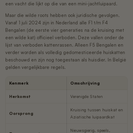
Nano 3 - Pootjesveger
kabel)
een vacht die lijkt op die van een mini-jachtluipaard.
€14,99
€11,99
Maar die wilde roots hebben ook juridische gevolgen.
Vanaf 1 juli 2024 zijn in Nederland alle F1 t/m F4
Nano 3 - Tofu-filter (Rooster/Zeef)
Nano 2 – Pootjesveger (Wit)
Bengalen (de eerste vier generaties na de kruising met
€14,99
€14,99
een wilde kat) officieel verboden. Deze vallen onder de
lijst van verboden kattenrassen. Alleen F5 Bengalen en
verder worden als volledig gedomesticeerde huiskatten
Nano 3 - Bentoniet-filter
Nano 2 – Pootjesveger (Zwart)
(Rooster/Zeef)
beschouwd en zijn nog toegestaan als huisdier. In België
€14,99
€14,99
gelden vergelijkbare regels.
Kenmerk
Omschrijving
Nano 3 - Magneetclip
Nano 2 – Trommelring (Zwart)
€14,99
€14,99
Herkomst
Verenigde Staten
Kruising tussen huiskat en
Oorsprong
Aziatische luipaardkat
Nieuwsgierig, speels,