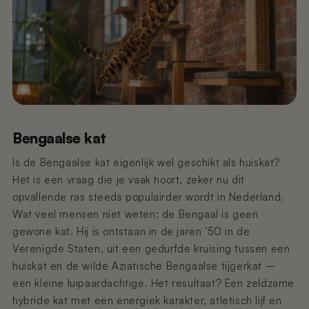
€449,00
€59,95
Pre-order
Pre-order
€11,99
€99,99
Pre-order
Poopy Nova Pro - Polar White (Pre-
Nano 2 - Afvalbak Klep
Nano 3 - Gritvanger
order)
€9,99
€9,99
Uitverkocht
€349,00
Pre-order
Poopy Nova Pro - Mocca Brown
Nano 3 - Afvalbak Klep
Nano 2 - T-Filter (Rooster/Zeef)
€449,00
€19,99
€9,99
Pre-order
Bengaalse kat
Is de Bengaalse kat eigenlijk wel geschikt als huiskat?
Nano 2 & 3 – Voedingsadapter (3 m
Het is een vraag die je vaak hoort, zeker nu dit
Poopy Nova Pro - Rosé Blush
Nano 3 - Trommel (Wit)
kabel)
opvallende ras steeds populairder wordt in Nederland.
€449,00
€99,99
Uitverkocht
Pre-order
€14,99
Wat veel mensen niet weten: de Bengaal is geen
gewone kat. Hij is ontstaan in de jaren ’50 in de
Onderstel van Poopy Nano 2 -
Nano 3 - Grit Guard (Trommelring)
Verenigde Staten, uit een gedurfde kruising tussen een
Zwart/Wit
€19,99
huiskat en de wilde Aziatische Bengaalse tijgerkat –
€149,99
Uitverkocht
een kleine luipaardachtige. Het resultaat? Een zeldzame
hybride kat met een energiek karakter, atletisch lijf en
Nano 2 & 3 – Voedingsadapter (1,5 m