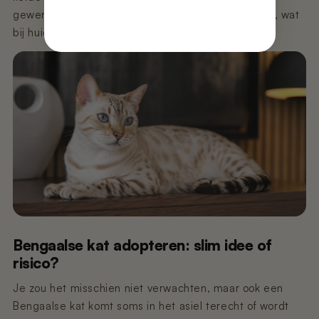
gewenning – om een Bengaal af en toe te wassen, wat
bij huidproblemen kan helpen.
Bengaalse kat adopteren: slim idee of
risico?
Je zou het misschien niet verwachten, maar ook een
Bengaalse kat komt soms in het asiel terecht of wordt