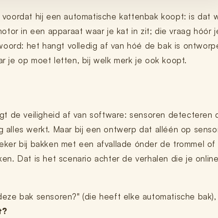
t voordat hij een automatische kattenbak koopt: is dat 
motor in een apparaat waar je kat in zit; die vraag hóór j
ntwoord: het hangt volledig af van hóé de bak is ontworp
r je op moet letten, bij welk merk je ook koopt.
t de veiligheid af van software: sensoren detecteren 
g alles werkt. Maar bij een ontwerp dat alléén op senso
 zeker bij bakken met een afvallade ónder de trommel of
. Dat is het scenario achter de verhalen die je onlin
 deze bak sensoren?" (die heeft elke automatische bak),
t?