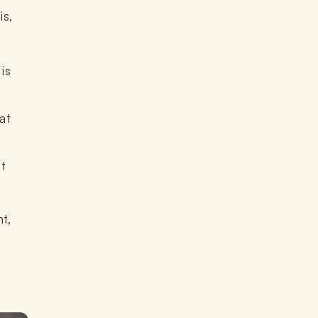
is,
 is
at
t
t,