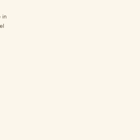
 in
el