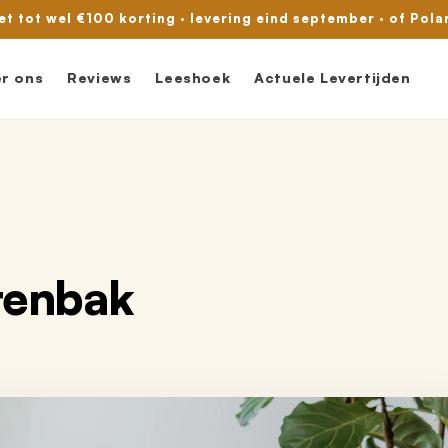
met tot wel €100 korting · levering eind september · of Pola
r ons
Reviews
Leeshoek
Actuele Levertijden
tenbak