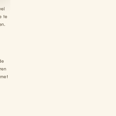
wel
e te
en.
de
ren
 met
e