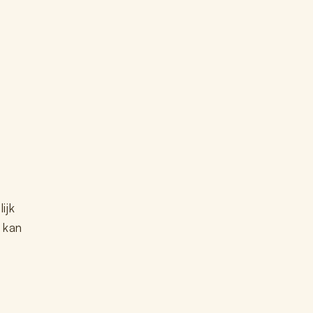
ijk
n kan