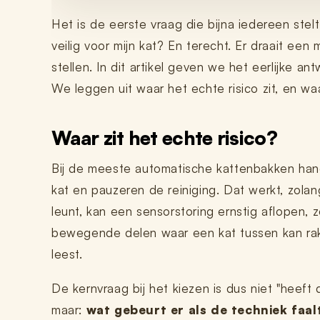
Nano 3 - Pootjesveger
kabel)
€14,99
Het is de eerste vraag die bijna iedereen stel
€11,99
veilig voor mijn kat? En terecht. Er draait een 
stellen. In dit artikel geven we het eerlijke a
Nano 3 - Tofu-filter (Rooster/Zeef)
Nano 2 – Pootjesveger (Wit)
€14,99
€14,99
We leggen uit waar het echte risico zit, en waa
Nano 3 - Bentoniet-filter
Waar zit het echte risico?
Nano 2 – Pootjesveger (Zwart)
(Rooster/Zeef)
€14,99
€14,99
Bij de meeste automatische kattenbakken hang
kat en pauzeren de reiniging. Dat werkt, zolan
Nano 3 - Magneetclip
Nano 2 – Trommelring (Zwart)
leunt, kan een sensorstoring ernstig aflopen,
€14,99
€14,99
bewegende delen waar een kat tussen kan raken
leest.
De kernvraag bij het kiezen is dus niet "heeft
maar:
wat gebeurt er als de techniek faal