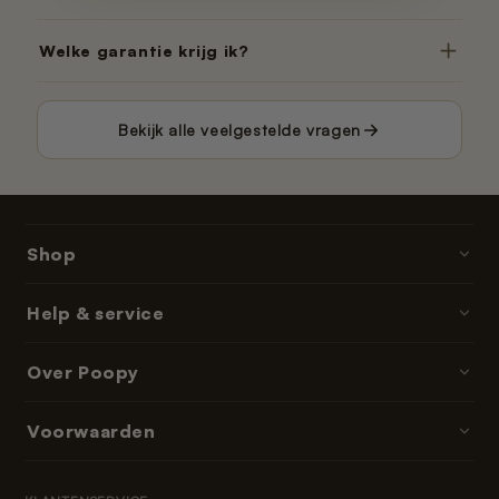
Welke garantie krijg ik?
Bekijk alle veelgestelde vragen
Shop
Poopy · kattenbakken
Help & service
Kattenbakvulling
Contact & hulp
Over Poopy
Accessoires
Bestellen & betalen
Onderdelen & navullingen
Over ons
Voorwaarden
Bezorgtijden
Abonnementen & memberships
Reviews
Retourneren
Algemene voorwaarden
Leeshoek