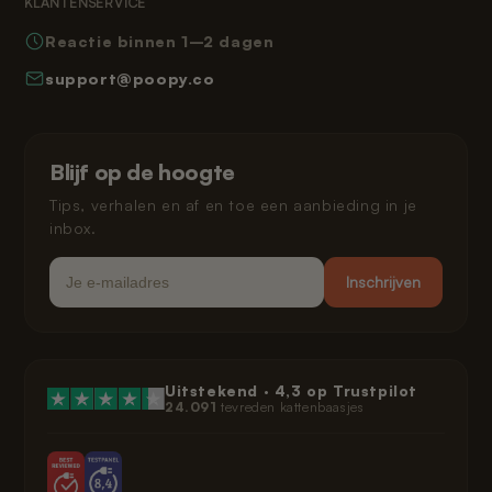
KLANTENSERVICE
Veelgestelde vragen
Privacybeleid
Reactie binnen 1–2 dagen
Hoe werkt Poopy
Herroepingsrecht
support@poopy.co
Kat laten wennen
Garantie
Verzending en levering
Gespreid betalen
Klarna privacybeleid
Blijf op de hoogte
Juridisch
Tips, verhalen en af en toe een aanbieding in je
inbox.
Email
Inschrijven
Uitstekend ·
4,3
op Trustpilot
24.091
tevreden kattenbaasjes