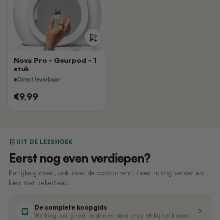
Nano 3 - Pootjesveger
kabel)
€14,99
€11,99
Nano 3 - Tofu-filter (Rooster/Zeef)
Nano 2 – Pootjesveger (Wit)
€14,99
€14,99
Nova Pro - Geurpod - 1
stuk
Direct leverbaar
Nano 3 - Bentoniet-filter
Nano 2 – Pootjesveger (Zwart)
€9,99
(Rooster/Zeef)
€14,99
€14,99
Nano 3 - Magneetclip
Nano 2 – Trommelring (Zwart)
UIT DE LEESHOEK
€14,99
€14,99
Eerst nog even verdiepen?
Eerlijke gidsen, ook over de concurrent. Lees rustig verder en
kies met zekerheid.
De complete koopgids
Werking, veiligheid, kosten en waar je op let bij het kiezen.