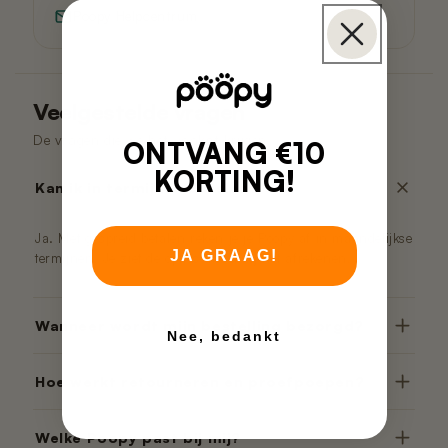
Poopy Helpcentrum
Veelgestelde vragen
De vragen die we het vaakst krijgen.
ONTVANG €10
KORTING!
Kan ik in termijnen betalen?
Ja. Met gespreid betalen reken je je Poopy af in maandelijkse
JA GRAAG!
termijnen. Je ziet de opties direct bij het afrekenen.
Wanneer wordt mijn bestelling bezorgd?
Nee, bedankt
Hoe werkt retourneren en proefpoepen?
Welke Poopy past bij mij?