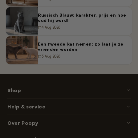
Russisch Blauw: karakter, prijs en hoe
oud hij wordt
4 Aug 2026
Een tweede kat nemen: zo laat je ze
vrienden worden
3 Aug 2026
Shop
Poopy · kattenbakken
Help & service
Kattenbakvulling
Contact & hulp
Over Poopy
Accessoires
Bestellen & betalen
Onderdelen & navullingen
Over ons