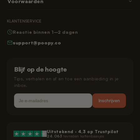
Voorwaarden
Bezorgtijden
Abonnementen & memberships
Reviews
Retourneren
Algemene voorwaarden
Leeshoek
KLANTENSERVICE
Veelgestelde vragen
Privacybeleid
Reactie binnen 1–2 dagen
Hoe werkt Poopy
Herroepingsrecht
support@poopy.co
Kat laten wennen
Garantie
Verzending en levering
Gespreid betalen
Klarna privacybeleid
Blijf op de hoogte
Juridisch
Tips, verhalen en af en toe een aanbieding in je
inbox.
Email
Inschrijven
Uitstekend ·
4,3
op Trustpilot
24.063
tevreden kattenbaasjes