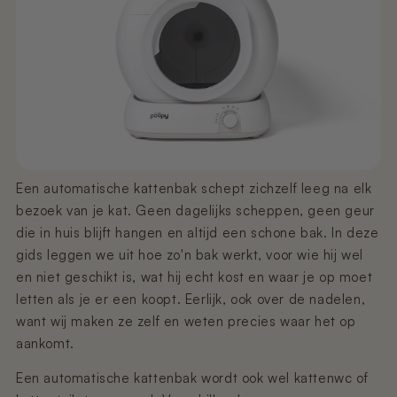
€59,95
Pre-order
€349,00
€11,99
€99,99
Pre-order
Pre-order
Poopy Nova Pro - Dune Beige
Nano 2 - Afvalbak Klep
Nano 3 - Gritvanger
€449,00
€9,99
€9,99
Uitverkocht
Pre-order
Poopy Nova Pro - Mocca Brown
Nano 3 - Afvalbak Klep
Nano 2 - T-Filter (Rooster/Zeef)
€449,00
€19,99
€9,99
Pre-order
Een automatische kattenbak schept zichzelf leeg na elk
bezoek van je kat. Geen dagelijks scheppen, geen geur
Nano 2 & 3 – Voedingsadapter (3 m
die in huis blijft hangen en altijd een schone bak. In deze
Poopy Nova Pro - Rosé Blush
Nano 3 - Grit Guard (Trommelring)
kabel)
€449,00
€19,99
gids leggen we uit hoe zo'n bak werkt, voor wie hij wel
Pre-order
€14,99
en niet geschikt is, wat hij echt kost en waar je op moet
letten als je er een koopt. Eerlijk, ook over de nadelen,
Onderstel van Poopy Nano 2 -
Nano 3 - Trommel (Wit)
want wij maken ze zelf en weten precies waar het op
Zwart/Wit
€99,99
Uitverkocht
aankomt.
€149,99
Uitverkocht
Een automatische kattenbak wordt ook wel kattenwc of
Nano 2 & 3 – Voedingsadapter (1,5 m