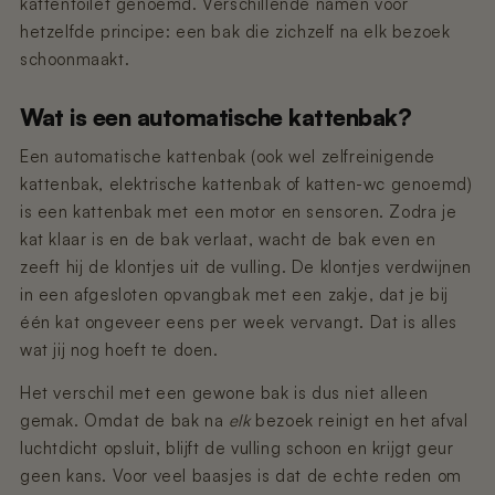
Nano 3 - Pootjesveger
kattentoilet genoemd. Verschillende namen voor
kabel)
€14,99
hetzelfde principe: een bak die zichzelf na elk bezoek
€11,99
schoonmaakt.
Nano 3 - Tofu-filter (Rooster/Zeef)
Nano 2 – Pootjesveger (Wit)
Wat is een automatische kattenbak?
€14,99
€14,99
Een automatische kattenbak (ook wel zelfreinigende
kattenbak, elektrische kattenbak of katten-wc genoemd)
Nano 3 - Bentoniet-filter
Nano 2 – Pootjesveger (Zwart)
is een kattenbak met een motor en sensoren. Zodra je
(Rooster/Zeef)
€14,99
kat klaar is en de bak verlaat, wacht de bak even en
€14,99
zeeft hij de klontjes uit de vulling. De klontjes verdwijnen
in een afgesloten opvangbak met een zakje, dat je bij
Nano 3 - Magneetclip
Nano 2 – Trommelring (Zwart)
één kat ongeveer eens per week vervangt. Dat is alles
€14,99
€14,99
wat jij nog hoeft te doen.
Het verschil met een gewone bak is dus niet alleen
gemak. Omdat de bak na
elk
bezoek reinigt en het afval
luchtdicht opsluit, blijft de vulling schoon en krijgt geur
geen kans. Voor veel baasjes is dat de echte reden om