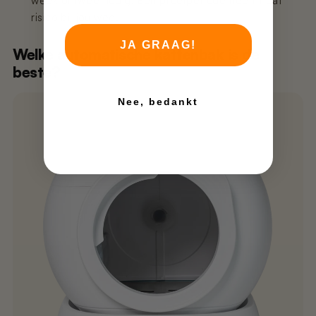
week of twee nodig. Een proefperiode neemt dat
risico bij jou weg.
JA GRAAG!
Welke automatische kattenbak is de
beste?
Nee, bedankt