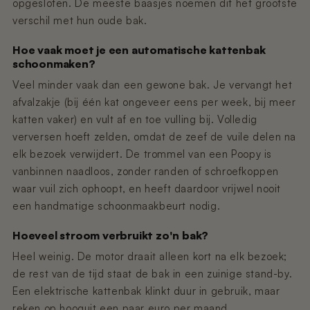
opgesloten. De meeste baasjes noemen dit het grootste
verschil met hun oude bak.
Hoe vaak moet je een automatische kattenbak
schoonmaken?
Veel minder vaak dan een gewone bak. Je vervangt het
afvalzakje (bij één kat ongeveer eens per week, bij meer
katten vaker) en vult af en toe vulling bij. Volledig
verversen hoeft zelden, omdat de zeef de vuile delen na
elk bezoek verwijdert. De trommel van een Poopy is
vanbinnen naadloos, zonder randen of schroefkoppen
waar vuil zich ophoopt, en heeft daardoor vrijwel nooit
een handmatige schoonmaakbeurt nodig.
Hoeveel stroom verbruikt zo'n bak?
Heel weinig. De motor draait alleen kort na elk bezoek;
de rest van de tijd staat de bak in een zuinige stand-by.
Een elektrische kattenbak klinkt duur in gebruik, maar
reken op hooguit een paar euro per maand.