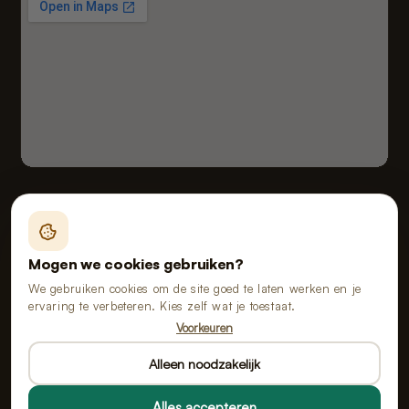
Fealy B.V. handelend onder de naam van Poopy
Vloeiveld 5, 5126 RE Gilze, Nederland
Mogen we cookies gebruiken?
KvK 91114268 · BTW NL865555667B01
We gebruiken cookies om de site goed te laten werken en je
ervaring te verbeteren. Kies zelf wat je toestaat.
Voorkeuren
Alle prijzen zijn inclusief btw.
Alleen noodzakelijk
Alles accepteren