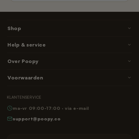
Shop
Poopy · kattenbakken
Help & service
Kattenbakvulling
Contact & hulp
Over Poopy
Accessoires
Bestellen & betalen
Onderdelen & navullingen
Over ons
Voorwaarden
Bezorgtijden
Abonnementen & memberships
Reviews
Retourneren
Algemene voorwaarden
Leeshoek
KLANTENSERVICE
Veelgestelde vragen
Privacybeleid
ma-vr 09:00-17:00 · via e-mail
Hoe werkt Poopy
Herroepingsrecht
support@poopy.co
Kat laten wennen
Garantie
Verzending en levering
Gespreid betalen