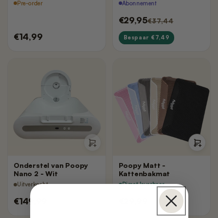
Pre-order
Abonnement
€29,95
€37,44
€14,99
Bespaar €7,49
Onderstel van Poopy
Poopy Matt -
Nano 2 - Wit
Kattenbakmat
Uitverkocht
Direct leverbaar
€149,99
€29,99