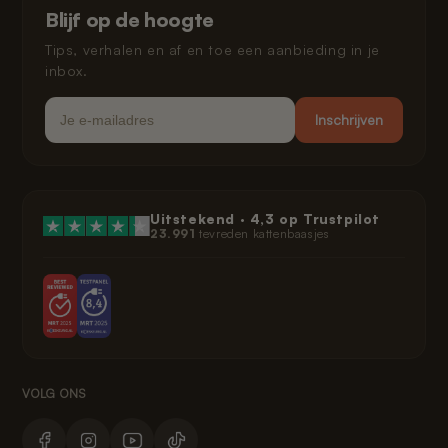
Klarna privacybeleid
Blijf op de hoogte
Juridisch
Tips, verhalen en af en toe een aanbieding in je
inbox.
Email
Inschrijven
Uitstekend ·
4,3
op Trustpilot
23.991
tevreden kattenbaasjes