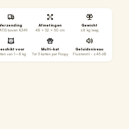
Verzending
Afmetingen
Gewicht
ATIS boven €349
48 × 52 × 50 cm
±8 kg leeg
eschikt voor
Multi-kat
Geluidsniveau
tten van 1–8 kg
Tot 3 katten per Poopy
Fluisterstil · ±45 dB