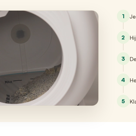
1
Je
2
Hi
3
De
4
He
5
Kl