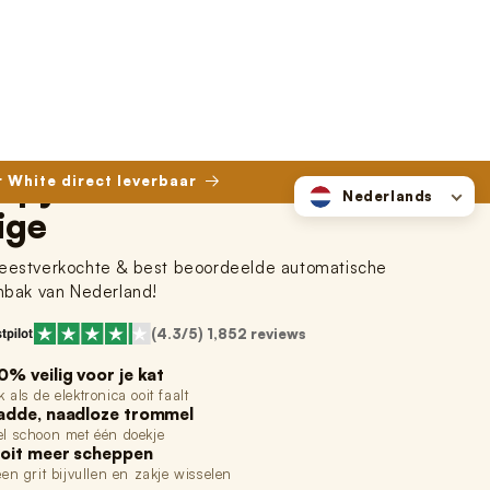
r White direct leverbaar
Nederlands
Inloggen
Winkelwagen
opy Nova Pro - Dune
ige
estverkochte & best beoordeelde automatische
nbak van Nederland!
(4.3/5) 1,852 reviews
0% veilig voor je kat
 als de elektronica ooit faalt
adde, naadloze trommel
l schoon met één doekje
oit meer scheppen
een grit bijvullen en zakje wisselen