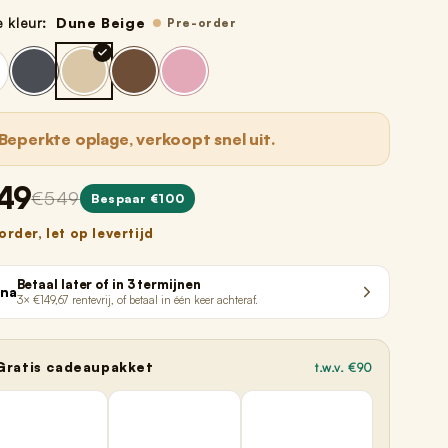
e kleur:
Dune Beige
Pre-order
Beperkte oplage, verkoopt snel uit.
49
€549
Bespaar €100
order, let op levertijd
Betaal later of in 3 termijnen
rna
3× €149,67 rentevrij, of betaal in één keer achteraf.
Gratis cadeaupakket
t.w.v. €90