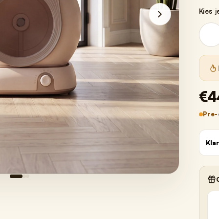
Kies j
€4
Pre-
Kla