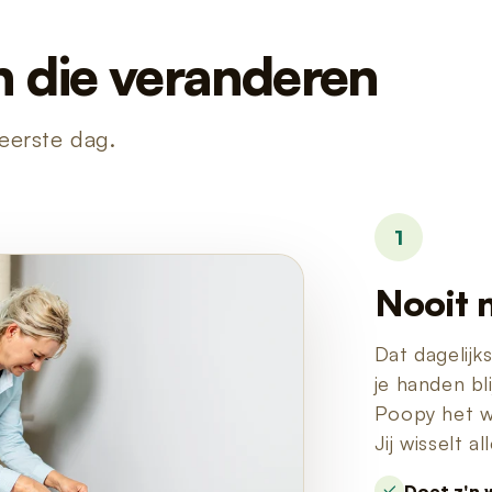
n die veranderen
 eerste dag.
1
Nooit 
Dat dagelijk
je handen bl
Poopy het wer
Jij wisselt a
Doet z'n 