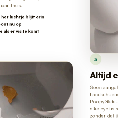
aar thuis.
et luchtje blijft erin
 continu op
als er visite komt
3
Altijd
Geen aangek
handschoene
PoopyGlide-
elke cyclus 
zonder dat ji