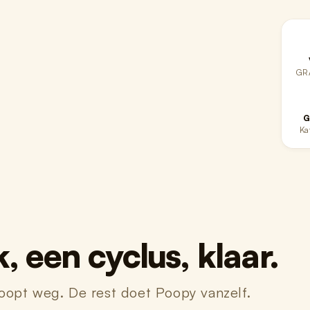
GR
G
Ka
 een cyclus, klaar.
loopt weg. De rest doet Poopy vanzelf.