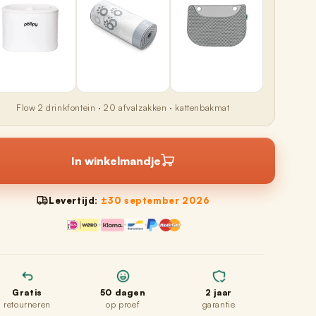
Flow 2 drinkfontein · 20 afvalzakken · kattenbakmat
In winkelmandje
Levertijd:
±30 september 2026
Gratis
50 dagen
2 jaar
retourneren
op proef
garantie