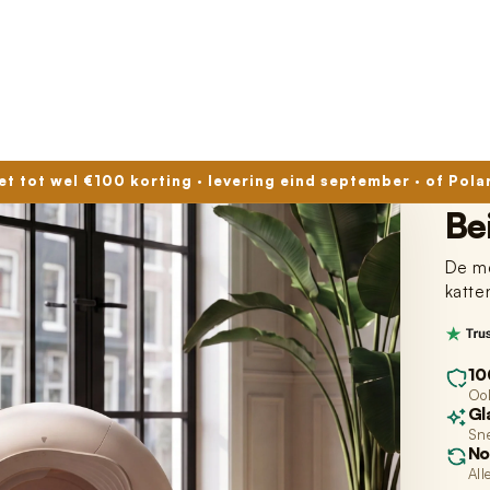
met tot wel €100 korting · levering eind september · of Pola
r ons
Reviews
Actuele Levertijden
Po
Be
De me
katte
10
Ook
Gl
Sne
No
All