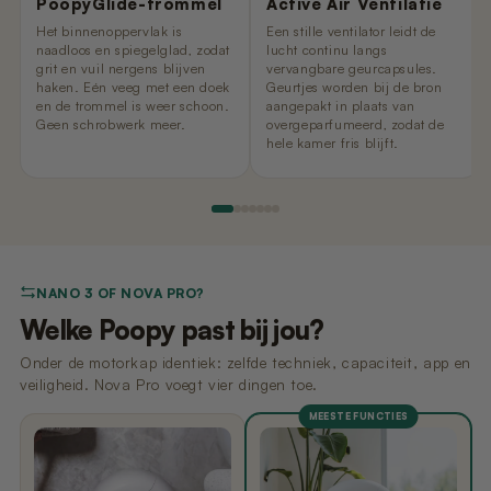
PoopyGlide-trommel
Active Air Ventilatie
Het binnenoppervlak is
Een stille ventilator leidt de
naadloos en spiegelglad, zodat
lucht continu langs
grit en vuil nergens blijven
vervangbare geurcapsules.
haken. Eén veeg met een doek
Geurtjes worden bij de bron
en de trommel is weer schoon.
aangepakt in plaats van
Geen schrobwerk meer.
overgeparfumeerd, zodat de
hele kamer fris blijft.
NANO 3 OF NOVA PRO?
Welke Poopy past bij jou?
Onder de motorkap identiek: zelfde techniek, capaciteit, app en
veiligheid. Nova Pro voegt vier dingen toe.
MEESTE FUNCTIES