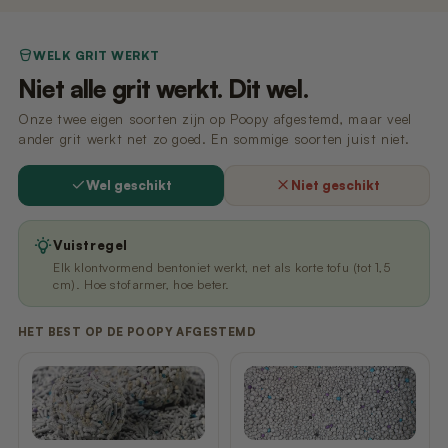
Stress-vrije kennismaking, zonder onverwachte geluiden of
beweging.
WELK GRIT WERKT
Zet Poopy op de plek van de oude bak
2
Niet alle grit werkt. Dit wel.
Plaats de oude bak ernaast. Keuzevrijheid voorkomt stress.
Onze twee eigen soorten zijn op Poopy afgestemd, maar veel
Schep wat vuil grit over in de Poopy
3
ander grit werkt net zo goed. En sommige soorten juist niet.
Je kat herkent zijn eigen geur en weet: dit is mijn nieuwe bak.
Wel geschikt
Niet geschikt
Verwijder de oude bak pas later
4
Niet forceren. Laat je kat in zijn eigen tempo overschakelen.
Vuistregel
Elk klontvormend bentoniet werkt, net als korte tofu (tot 1,5
cm). Hoe stofarmer, hoe beter.
HET BEST OP DE POOPY AFGESTEMD