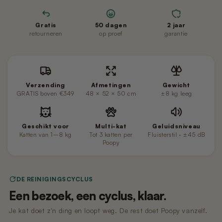
Gratis
50 dagen
2 jaar
retourneren
op proef
garantie
Verzending
Afmetingen
Gewicht
GRATIS boven €349
48 × 52 × 50 cm
±8 kg leeg
Geschikt voor
Multi-kat
Geluidsniveau
Katten van 1–8 kg
Tot 3 katten per
Fluisterstil · ±45 dB
Poopy
DE REINIGINGSCYCLUS
Een bezoek, een cyclus, klaar.
Je kat doet z'n ding en loopt weg. De rest doet Poopy vanzelf.