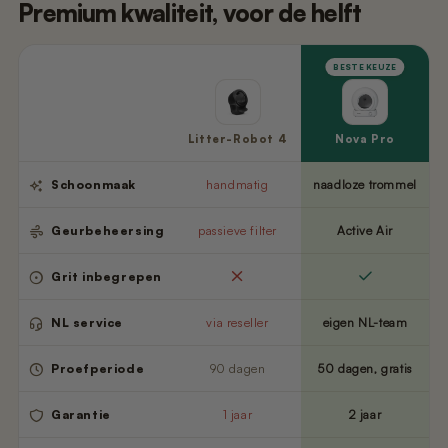
Premium kwaliteit, voor de helft
BESTE KEUZE
Litter-Robot 4
Nova Pro
Schoonmaak
handmatig
naadloze trommel
Geurbeheersing
passieve filter
Active Air
Grit inbegrepen
NL service
via reseller
eigen NL-team
Proefperiode
90 dagen
50 dagen, gratis
Garantie
1 jaar
2 jaar