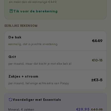
en meer dan de eenmalige €449.
Tik voor de berekening
EERLIJKE REKENSOM
De bak
€449
eenmalig, dat is je echte investering
Grit
€10-15
per maand, maar dat kocht je met elke bak al
Zakjes + stroom
±€3-5
per maand, het enige echte extra van Poopy
Voordeliger met Essentials
€29,95
Mineral, 4 zakken
€49,95