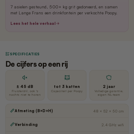
7 asielen gesteund, 500+ kg grit gedoneerd, en samen
met Lange Frans een drinkfontein per verkochte Poopy.
Lees het hele verhaal
SPECIFICATIES
De cijfers op een rij
± 45 dB
tot 3 katten
2 jaar
Fluisterstil, ook 's
Capaciteit per Poopy
Volledige garantie,
nachts niet te horen
eigen NL-team
Afmeting (B×D×H)
48 × 52 × 50 cm
Verbinding
2.4 GHz wifi