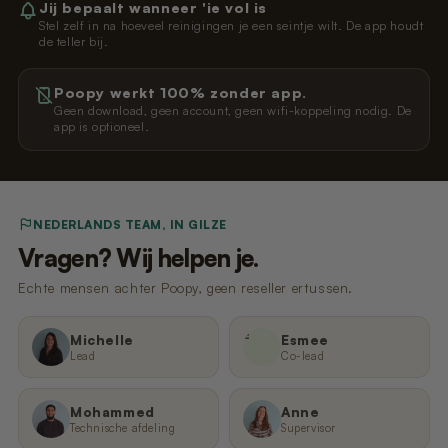
Jij bepaalt wanneer 'ie vol is
Stel zelf in na hoeveel reinigingen je een seintje wilt. De app houdt
de teller bij.
Poopy werkt 100% zonder app.
Geen download, geen account, geen wifi-koppeling nodig. De
app is optioneel.
NEDERLANDS TEAM, IN GILZE
Vragen? Wij helpen je.
Echte mensen achter Poopy, geen reseller ertussen.
E
Michelle
Esmee
Lead
Co-lead
Mohammed
Anne
Technische afdeling
Supervisor