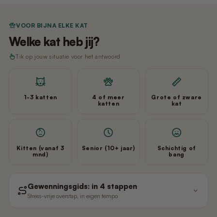
VOOR BIJNA ELKE KAT
Welke kat heb jij?
Tik op jouw situatie voor het antwoord
1-3 katten
4 of meer
Grote of zware
katten
kat
Kitten (vanaf 3
Senior (10+ jaar)
Schichtig of
mnd)
bang
Gewenningsgids: in 4 stappen
Stress-vrije overstap, in eigen tempo
Laat Poopy eerst uitgeschakeld
1