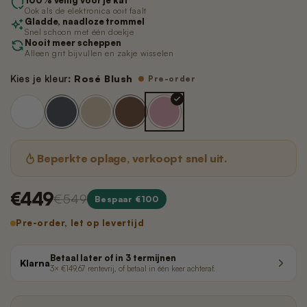
100% veilig voor je kat
Nano 3 - Pootjesveger
kabel)
Ook als de elektronica ooit faalt
€14,99
Gladde, naadloze trommel
€11,99
Snel schoon met één doekje
Nooit meer scheppen
Alleen grit bijvullen en zakje wisselen
Nano 3 - Tofu-filter (Rooster/Zeef)
Nano 2 – Pootjesveger (Wit)
Kies je kleur:
Rosé Blush
Pre-order
€14,99
€14,99
Nano 3 - Bentoniet-filter
Nano 2 – Pootjesveger (Zwart)
(Rooster/Zeef)
€14,99
€14,99
Beperkte oplage, verkoopt snel uit.
Nano 3 - Magneetclip
Nano 2 – Trommelring (Zwart)
€449
€549
Bespaar €100
€14,99
€14,99
Pre-order, let op levertijd
Betaal later of in 3 termijnen
Klarna
3× €149,67 rentevrij, of betaal in één keer achteraf.