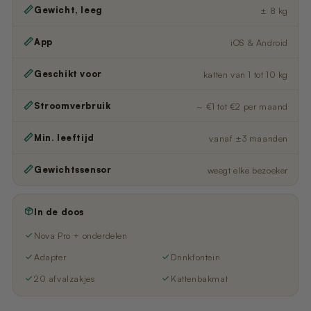
Gewicht, leeg
± 8 kg
App
iOS & Android
Geschikt voor
katten van 1 tot 10 kg
Stroomverbruik
~ €1 tot €2 per maand
Min. leeftijd
vanaf ±3 maanden
Gewichtssensor
weegt elke bezoeker
In de doos
Nova Pro + onderdelen
Adapter
Drinkfontein
20 afvalzakjes
Kattenbakmat