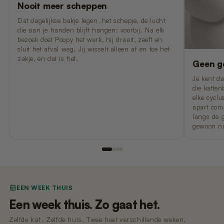
Nooit meer scheppen
Dat dagelijkse bakje legen, het schepje, de lucht
die aan je handen blijft hangen: voorbij. Na elk
bezoek doet Poopy het werk, hij draait, zeeft en
sluit het afval weg. Jij wisselt alleen af en toe het
zakje, en dat is het.
Geen ge
Je kent d
die katten
elke cyclu
apart comp
langs de g
gewoon na
EEN WEEK THUIS
Een week thuis. Zo gaat het.
Zelfde kat. Zelfde huis. Twee heel verschillende weken.