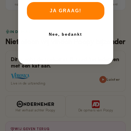
op Trustpilot
tevreden eigenaren
uren bespaard
JA GRAAG!
IN DE PERS
Nee, bedankt
Niet alleen wij vinden Poopy bijzonder
Dit is echt de toekomst. Ik raad het iedereen
met een kat aan.
Luister
Live in de uitzending
Het verhaal achter Poopy
De opmars van Poopy
WIJ GEVEN TERUG