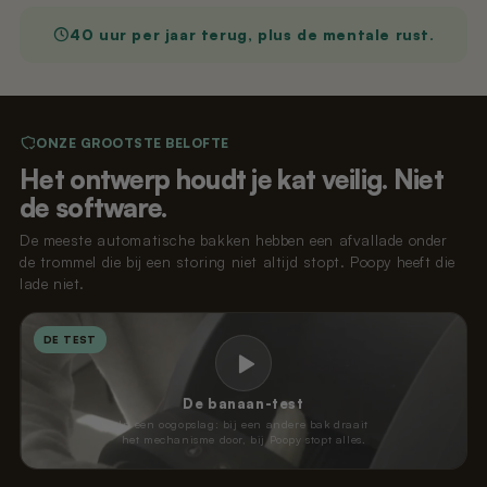
40 uur per jaar terug, plus de mentale rust.
ONZE GROOTSTE BELOFTE
Het ontwerp houdt je kat veilig. Niet
de software.
De meeste automatische bakken hebben een afvallade onder
de trommel die bij een storing niet altijd stopt. Poopy heeft die
lade niet.
DE TEST
De banaan-test
In een oogopslag: bij een andere bak draait
het mechanisme door, bij Poopy stopt alles.