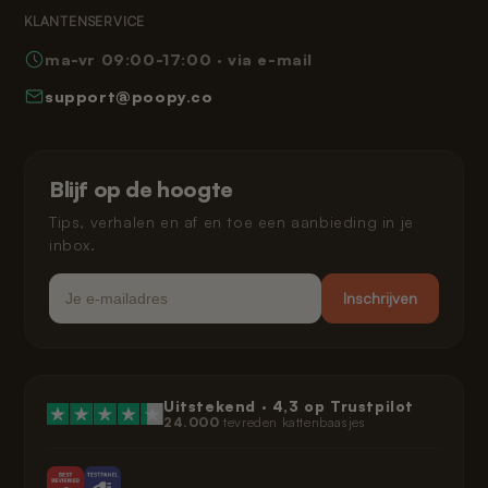
Leeshoek
KLANTENSERVICE
Veelgestelde vragen
Privacybeleid
ma-vr 09:00-17:00 · via e-mail
Hoe werkt Poopy
Herroepingsrecht
support@poopy.co
Kat laten wennen
Garantie
Verzending en levering
Gespreid betalen
Klarna privacybeleid
Blijf op de hoogte
Juridisch
Tips, verhalen en af en toe een aanbieding in je
inbox.
Email
Inschrijven
Uitstekend ·
4,3
op Trustpilot
24.000
tevreden kattenbaasjes