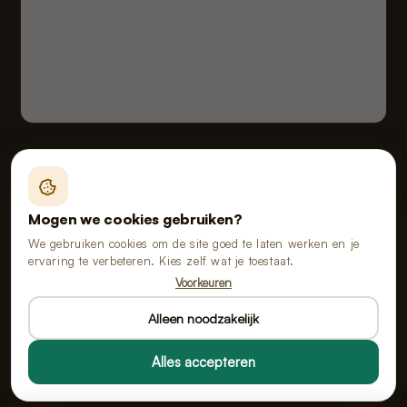
Fealy B.V. handelend onder de naam van Poopy
Vloeiveld 5, 5126 RE Gilze, Nederland
Mogen we cookies gebruiken?
KvK 91114268 · BTW NL865555667B01
We gebruiken cookies om de site goed te laten werken en je
ervaring te verbeteren. Kies zelf wat je toestaat.
Voorkeuren
Alle prijzen zijn inclusief btw.
Alleen noodzakelijk
Alles accepteren
© 2026 Poopy · Alle rechten voorbehouden