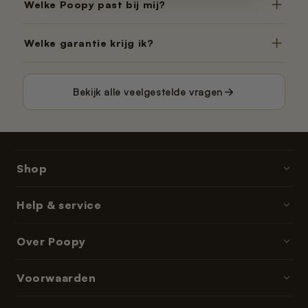
Welke Poopy past bij mij?
Welke garantie krijg ik?
Bekijk alle veelgestelde vragen
Shop
Poopy · kattenbakken
Help & service
Kattenbakvulling
Contact & hulp
Over Poopy
Accessoires
Bestellen & betalen
Onderdelen & navullingen
Over ons
Voorwaarden
Bezorgtijden
Abonnementen & memberships
Reviews
Retourneren
Algemene voorwaarden