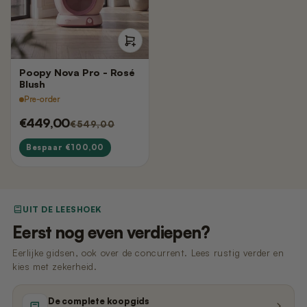
Nano 3 - Pootjesveger
kabel)
€14,99
€11,99
Nano 3 - Tofu-filter (Rooster/Zeef)
Nano 2 – Pootjesveger (Wit)
Poopy Nova Pro - Rosé
€14,99
€14,99
Blush
Pre-order
€449,00
Nano 3 - Bentoniet-filter
€549,00
Nano 2 – Pootjesveger (Zwart)
(Rooster/Zeef)
€14,99
Bespaar €100,00
€14,99
Nano 3 - Magneetclip
Nano 2 – Trommelring (Zwart)
€14,99
€14,99
UIT DE LEESHOEK
Eerst nog even verdiepen?
Eerlijke gidsen, ook over de concurrent. Lees rustig verder en
kies met zekerheid.
De complete koopgids