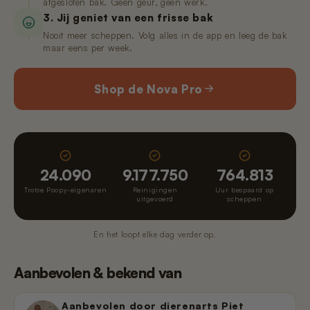
afgesloten bak. Geen geur, geen werk.
3. Jij geniet van een frisse bak
Nooit meer scheppen. Volg alles in de app en leeg de bak
maar eens per week.
Shop de Nova Pro
24.090
9.177.750
764.813
Trotse Poopy-eigenaren
Reinigingen
Uur bespaard op
uitgevoerd
scheppen
En het loopt elke dag verder op.
Aanbevolen & bekend van
Aanbevolen door dierenarts Piet