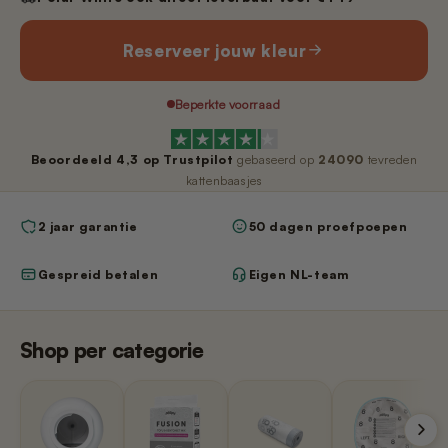
Nano 3 - Pootjesveger
kabel)
€14,99
€11,99
Reserveer jouw kleur
Nano 3 - Tofu-filter (Rooster/Zeef)
Nano 2 – Pootjesveger (Wit)
Beperkte voorraad
€14,99
€14,99
Beoordeeld
4,3
op Trustpilot
gebaseerd op
24090
tevreden
Nano 3 - Bentoniet-filter
kattenbaasjes
Nano 2 – Pootjesveger (Zwart)
(Rooster/Zeef)
€14,99
€14,99
2 jaar garantie
50 dagen proefpoepen
Gespreid betalen
Eigen NL-team
Nano 3 - Magneetclip
Nano 2 – Trommelring (Zwart)
€14,99
€14,99
Shop per categorie