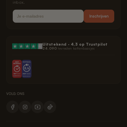
inbox.
Email
Inschrijven
Uitstekend ·
4,3
op Trustpilot
24.090
tevreden kattenbaasjes