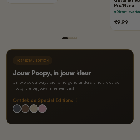
Geschikt vo
Pro/Nano
Direct leverb
€9,99
SPECIAL EDITION
Jouw Poopy, in jouw kleur
Unieke colourways die je nergens anders vindt. Kies de
Poopy die bij jouw interieur past.
Ontdek de Special Editions