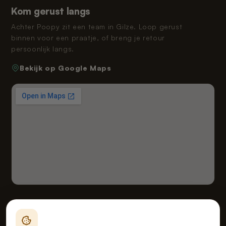
Kom gerust langs
Achter Poopy zit een team in Gilze. Loop gerust
binnen voor een praatje, of breng je retour
persoonlijk langs.
Bekijk op Google Maps
Fealy B.V. handelend onder de naam van Poopy