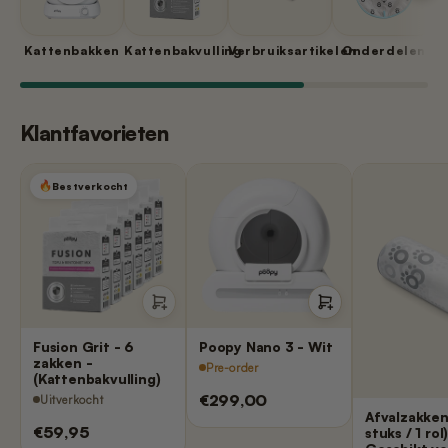
Kattenbakken
Kattenbakvulling
Verbruiksartikelen
Onderdelen
Klantfavorieten
Bestverkocht
Fusion Grit - 6
Poopy Nano 3 - Wit
zakken -
Pre-order
(Kattenbakvulling)
€299,00
Uitverkocht
Afvalzakken
€59,95
stuks / 1 rol)