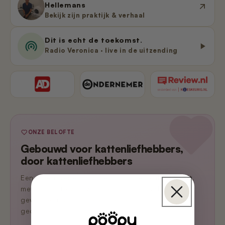
Hellemans
Bekijk zijn praktijk & verhaal
Dit is echt de toekomst.
Radio Veronica · live in de uitzending
ONZE BELOFTE
Gebouwd voor kattenliefhebbers,
door kattenliefhebbers
Een eigen Nederlands team dat zelf katten heeft,
met de beste voorwaarden van de markt. En we
geven terug: al 7 asielen gesteund, 500+ kg grit
gedoneerd.