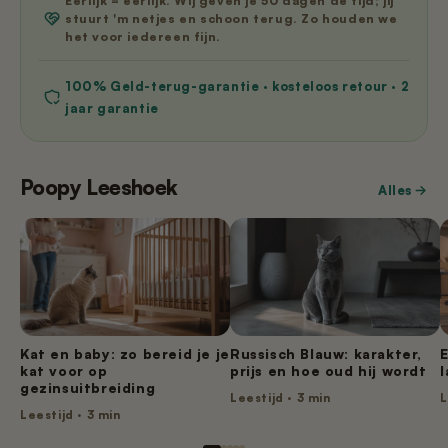
Eerlijk = eerlijk. Wij geven je 50 dagen de tijd; jij
stuurt 'm netjes en schoon terug. Zo houden we
het voor iedereen fijn.
100% Geld-terug-garantie · kosteloos retour · 2
jaar garantie
Poopy Leeshoek
Alles
Kat en baby: zo bereid je je
Russisch Blauw: karakter,
kat voor op
prijs en hoe oud hij wordt
l
gezinsuitbreiding
Leestijd · 3 min
L
Leestijd · 3 min