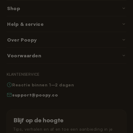
Shop
Poopy · kattenbakken
Help & service
Kattenbakvulling
Contact & hulp
Over Poopy
Accessoires
Bestellen & betalen
Onderdelen & navullingen
Over ons
Voorwaarden
Bezorgtijden
Abonnementen & memberships
Reviews
Retourneren
Algemene voorwaarden
Leeshoek
KLANTENSERVICE
Veelgestelde vragen
Privacybeleid
Reactie binnen 1–2 dagen
Hoe werkt Poopy
Herroepingsrecht
support@poopy.co
Kat laten wennen
Garantie
Verzending en levering
Gespreid betalen
Klarna privacybeleid
Blijf op de hoogte
Juridisch
Tips, verhalen en af en toe een aanbieding in je