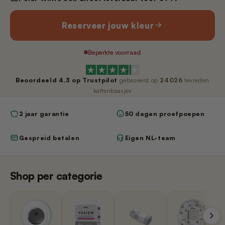
Nano 3 - Pootjesveger
kabel)
€14,99
€11,99
Reserveer jouw kleur
Nano 3 - Tofu-filter (Rooster/Zeef)
Nano 2 – Pootjesveger (Wit)
Beperkte voorraad
€14,99
€14,99
Beoordeeld
4,3
op Trustpilot
gebaseerd op
24026
tevreden
Nano 3 - Bentoniet-filter
kattenbaasjes
Nano 2 – Pootjesveger (Zwart)
(Rooster/Zeef)
€14,99
€14,99
2 jaar garantie
50 dagen proefpoepen
Gespreid betalen
Eigen NL-team
Nano 3 - Magneetclip
Nano 2 – Trommelring (Zwart)
€14,99
€14,99
Shop per categorie