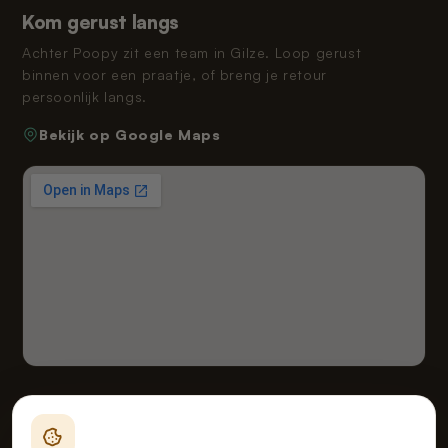
Kom gerust langs
Achter Poopy zit een team in Gilze. Loop gerust
binnen voor een praatje, of breng je retour
persoonlijk langs.
Bekijk op Google Maps
Fealy B.V. handelend onder de naam van Poopy