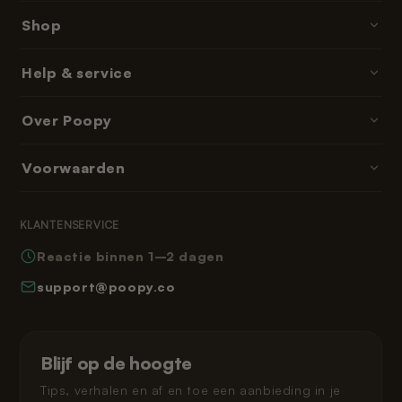
Shop
Poopy · kattenbakken
Help & service
Kattenbakvulling
Contact & hulp
Over Poopy
Accessoires
Bestellen & betalen
Onderdelen & navullingen
Over ons
Voorwaarden
Bezorgtijden
Abonnementen & memberships
Reviews
Retourneren
Algemene voorwaarden
Leeshoek
KLANTENSERVICE
Veelgestelde vragen
Privacybeleid
Reactie binnen 1–2 dagen
Hoe werkt Poopy
Herroepingsrecht
support@poopy.co
Kat laten wennen
Garantie
Verzending en levering
Gespreid betalen
Klarna privacybeleid
Blijf op de hoogte
Juridisch
Tips, verhalen en af en toe een aanbieding in je