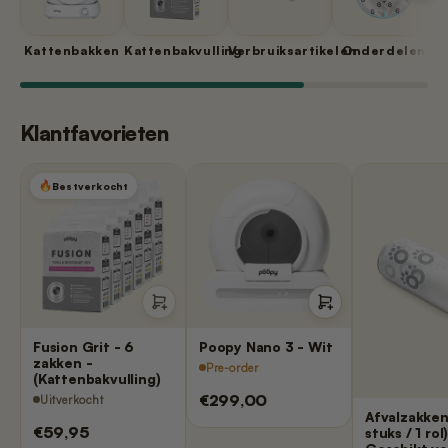
Kattenbakken
Kattenbakvulling
Verbruiksartikelen
Onderdelen
Klantfavorieten
Bestverkocht
Fusion Grit - 6
Poopy Nano 3 - Wit
zakken -
Pre-order
(Kattenbakvulling)
€299,00
Uitverkocht
Afvalzakken
€59,95
stuks / 1 rol)