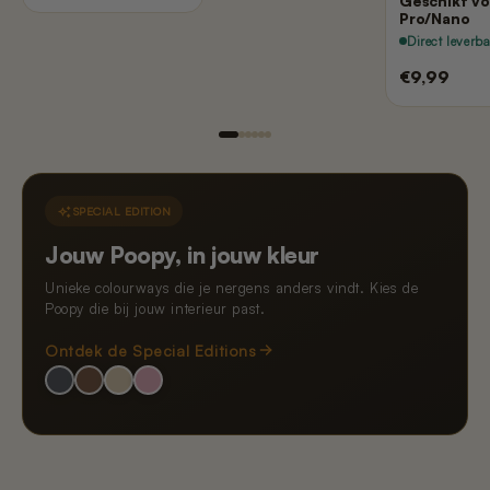
Geschikt vo
Pro/Nano
Direct leverb
€9,99
SPECIAL EDITION
Jouw Poopy, in jouw kleur
Unieke colourways die je nergens anders vindt. Kies de
Poopy die bij jouw interieur past.
Ontdek de Special Editions