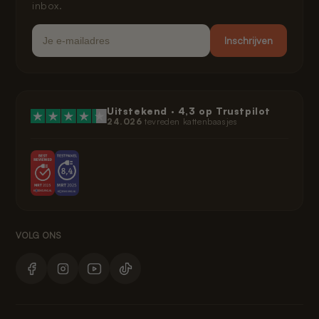
inbox.
Email
Inschrijven
Uitstekend ·
4,3
op Trustpilot
24.026
tevreden kattenbaasjes