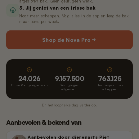
afgesloten bak. Geen geur, geen werk.
3. Jij geniet van een frisse bak
Nooit meer scheppen. Volg alles in de app en leeg de bak
maar eens per week.
Shop de Nova Pro
24.026
9.157.500
763.125
Trotse Poopy-eigenaren
Reinigingen
Uur bespaard op
uitgevoerd
scheppen
En het loopt elke dag verder op.
Aanbevolen & bekend van
Aanbevolen door dierenarts Piet