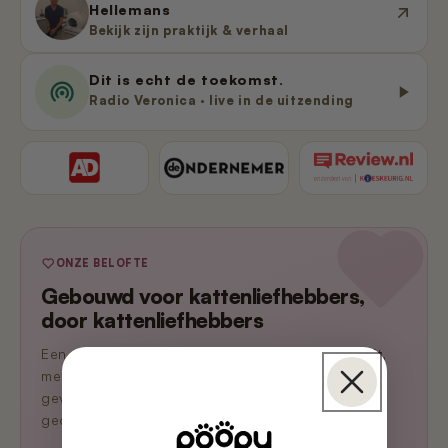
Hellemans
Bekijk zijn praktijk & verhaal
Dit is echt de toekomst.
Radio Veronica · live in de uitzending
ONZE BELOFTE
Gebouwd voor kattenliefhebbers,
door kattenliefhebbers
Een eigen Nederlands team dat zelf katten heeft,
met de beste voorwaarden van de markt. En we
geven terug: al 7 asielen gesteund, 500+ kg grit
gedoneerd.