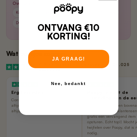
Over ons
Kitten Rescue Curacao
Hart van Brabant
DOC Breda
DOC Tholen
SAZ Amsterdam
ONTVANG €10
KORTING!
Wat baasjes zeggen
JA GRAAG!
4,3 op Trustpilot
· gebaseerd op 24.025
aankopen
Nee, bedankt
Erg tevreden
Poopy is echt de
uitvinding van de e
Contact verloopt fijn en er wordt
altijd snel gereageerd. Denken ook
Snelle, duidelijke en boven
altijd met je mee! Superr!
service. Aardige klantenser
gratis een vervangend item
opsturen. Echt top!! Mocht 
twijfelen over Poopy, dat is 
nodig.