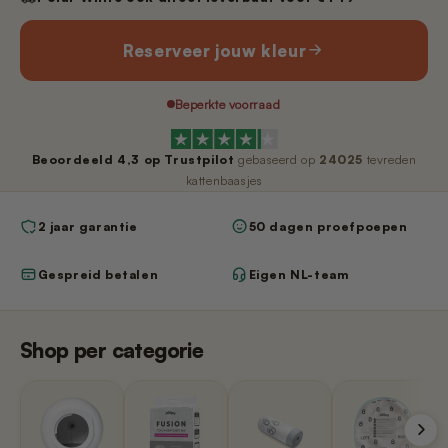
Nano 3 - Pootjesveger
kabel)
€14,99
€11,99
Reserveer jouw kleur
Nano 3 - Tofu-filter (Rooster/Zeef)
Nano 2 – Pootjesveger (Wit)
Beperkte voorraad
€14,99
€14,99
Beoordeeld
4,3
op Trustpilot
gebaseerd op
24025
tevreden
Nano 3 - Bentoniet-filter
kattenbaasjes
Nano 2 – Pootjesveger (Zwart)
(Rooster/Zeef)
€14,99
€14,99
2 jaar garantie
50 dagen proefpoepen
Gespreid betalen
Eigen NL-team
Nano 3 - Magneetclip
Nano 2 – Trommelring (Zwart)
€14,99
€14,99
Shop per categorie