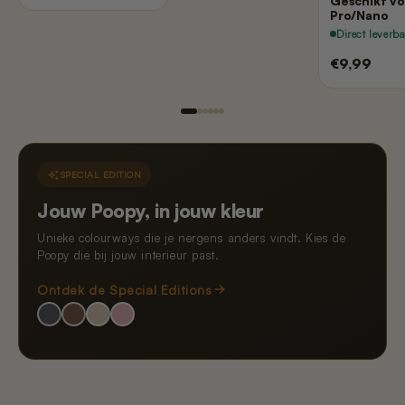
Geschikt vo
Pro/Nano
Direct leverb
€9,99
SPECIAL EDITION
Jouw Poopy, in jouw kleur
Unieke colourways die je nergens anders vindt. Kies de
Poopy die bij jouw interieur past.
Ontdek de Special Editions