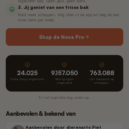
afgesloten bak. Geen geur, geen werk.
3. Jij geniet van een frisse bak
Nooit meer scheppen. Volg alles in de app en leeg de bak
maar eens per week.
Shop de Nova Pro
24.025
9.157.050
763.088
Trotse Poopy-eigenaren
Reinigingen
Uur bespaard op
uitgevoerd
scheppen
En het loopt elke dag verder op.
Aanbevolen & bekend van
Aanbevolen door dierenarts Piet