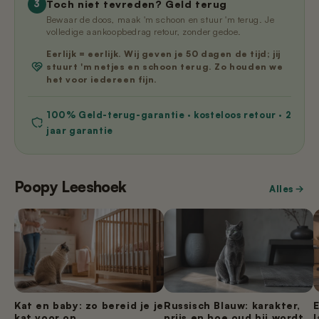
Toch niet tevreden? Geld terug
3
Bewaar de doos, maak 'm schoon en stuur 'm terug. Je
volledige aankoopbedrag retour, zonder gedoe.
Eerlijk = eerlijk. Wij geven je 50 dagen de tijd; jij
stuurt 'm netjes en schoon terug. Zo houden we
het voor iedereen fijn.
100% Geld-terug-garantie · kosteloos retour · 2
jaar garantie
Poopy Leeshoek
Alles
Kat en baby: zo bereid je je
Russisch Blauw: karakter,
kat voor op
prijs en hoe oud hij wordt
l