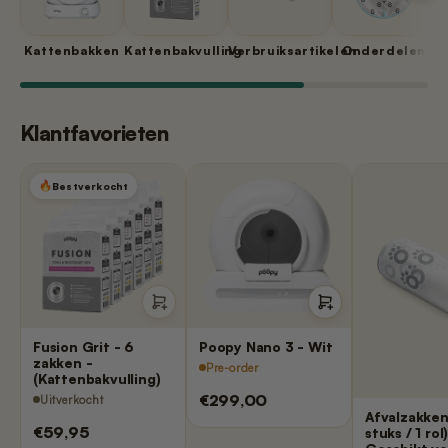
Kattenbakken
Kattenbakvulling
Verbruiksartikelen
Onderdelen
Klantfavorieten
Bestverkocht
Fusion Grit - 6
Poopy Nano 3 - Wit
zakken -
Pre-order
(Kattenbakvulling)
€299,00
Uitverkocht
Afvalzakken
€59,95
stuks / 1 rol)