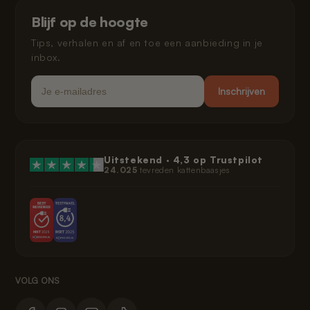
Klarna privacybeleid
Blijf op de hoogte
Juridisch
Tips, verhalen en af en toe een aanbieding in je
inbox.
Email
Inschrijven
Uitstekend ·
4,3
op Trustpilot
24.025
tevreden kattenbaasjes