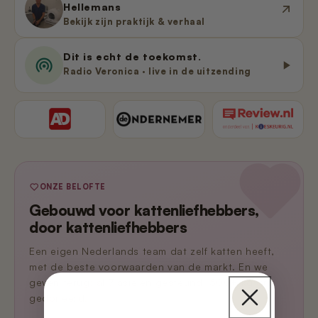
Hellemans
Bekijk zijn praktijk & verhaal
Dit is echt de toekomst.
Radio Veronica · live in de uitzending
ONZE BELOFTE
Gebouwd voor kattenliefhebbers,
door kattenliefhebbers
Een eigen Nederlands team dat zelf katten heeft,
met de beste voorwaarden van de markt. En we
geven terug: al 7 asielen gesteund, 500+ kg grit
gedoneerd.