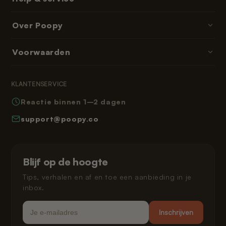
Kattenbakvulling
Contact & hulp
Over Poopy
Accessoires
Bestellen & betalen
Onderdelen & navullingen
Over ons
Voorwaarden
Bezorgtijden
Abonnementen & memberships
Reviews
Retourneren
Algemene voorwaarden
Leeshoek
KLANTENSERVICE
Veelgestelde vragen
Privacybeleid
Reactie binnen 1–2 dagen
Hoe werkt Poopy
Herroepingsrecht
support@poopy.co
Kat laten wennen
Garantie
Verzending en levering
Gespreid betalen
Klarna privacybeleid
Blijf op de hoogte
Juridisch
Tips, verhalen en af en toe een aanbieding in je
inbox.
Email
Inschrijven