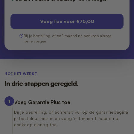
Nano 3 - Pootjesveger
kabel)
€14,99
€11,99
Voeg toe voor €75,00
Nano 3 - Tofu-filter (Rooster/Zeef)
Nano 2 – Pootjesveger (Wit)
€14,99
€14,99
Bij je bestelling, of tot 1 maand na aankoop alsnog
toe te voegen
Nano 3 - Bentoniet-filter
Nano 2 – Pootjesveger (Zwart)
(Rooster/Zeef)
€14,99
€14,99
HOE HET WERKT
In drie stappen geregeld.
Nano 3 - Magneetclip
Nano 2 – Trommelring (Zwart)
€14,99
€14,99
1
Voeg Garantie Plus toe
Bij je bestelling, of achteraf: vul op de garantiepagina
je bestelnummer in en voeg 'm binnen 1 maand na
aankoop alsnog toe.