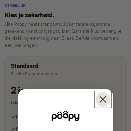
VERGELIJK
Kies je zekerheid.
Elke Poopy heeft standaard 2 jaar fabrieksgarantie,
gerekend vanaf ontvangst. Met Garantie Plus verleng je
die dekking eenmalig naar 3 jaar. Zelfde voorwaarden,
een jaar langer.
Standaard
Bij elke Poopy inbegrepen
2 jaar
fabrieksgarantie vanaf ontvangst
Fabricage- en materiaalfouten
Reparatie of vervanging