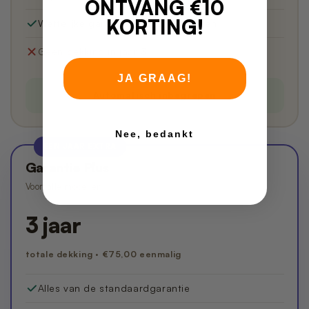
ONTVANG €10
KORTING!
Wettelijke garantie blijft altijd gelden
Geen dekking in jaar 3
JA GRAAG!
Automatisch inbegrepen
Nee, bedankt
EEN JAAR EXTRA
Garantie Plus
Voor alle modellen
3 jaar
totale dekking · €75,00 eenmalig
Alles van de standaardgarantie