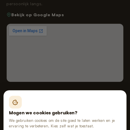
persoonlijk langs.
Bekijk op Google Maps
Fealy B.V. handelend onder de naam van Poopy
Vloeiveld 5, 5126 RE Gilze, Nederland
Mogen we cookies gebruiken?
KvK 91114268 · BTW NL865555667B01
We gebruiken cookies om de site goed te laten werken en je
ervaring te verbeteren. Kies zelf wat je toestaat.