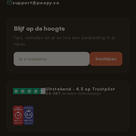
support@poopy.co
Kat laten wennen
Garantie
Verzending en levering
Gespreid betalen
Klarna privacybeleid
Blijf op de hoogte
Juridisch
Tips, verhalen en af en toe een aanbieding in je
inbox.
Email
Inschrijven
Uitstekend ·
4,3
op Trustpilot
24.067
tevreden kattenbaasjes