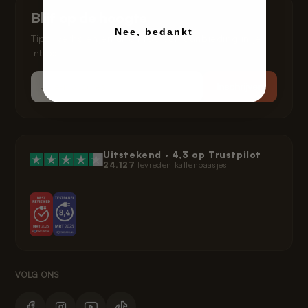
Klarna privacybeleid
Blijf op de hoogte
Nee, bedankt
Juridisch
Tips, verhalen en af en toe een aanbieding in je
inbox.
Email
Inschrijven
Uitstekend ·
4,3
op Trustpilot
24.127
tevreden kattenbaasjes