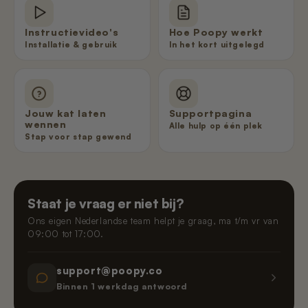
€449,00
€59,95
Pre-order
Pre-order
€11,99
€99,99
Pre-order
Instructievideo's
Hoe Poopy werkt
Installatie & gebruik
In het kort uitgelegd
Poopy Nova Pro - Dune Beige
Nano 2 - Afvalbak Klep
Nano 3 - Gritvanger
€449,00
€9,99
€9,99
Uitverkocht
Pre-order
Jouw kat laten
Supportpagina
Poopy Nova Pro - Mocca Brown
Nano 3 - Afvalbak Klep
Nano 2 - T-Filter (Rooster/Zeef)
wennen
Alle hulp op één plek
€449,00
€19,99
€9,99
Pre-order
Stap voor stap gewend
Nano 2 & 3 – Voedingsadapter (3 m
Poopy Nova Pro - Rosé Blush
Nano 3 - Grit Guard (Trommelring)
kabel)
€449,00
€19,99
Pre-order
Staat je vraag er niet bij?
€14,99
Ons eigen Nederlandse team helpt je graag, ma t/m vr van
09:00 tot 17:00.
Onderstel van Poopy Nano 2 -
Nano 3 - Trommel (Wit)
Zwart/Wit
€99,99
Uitverkocht
€149,99
Uitverkocht
support@poopy.co
Binnen 1 werkdag antwoord
Nano 2 & 3 – Voedingsadapter (1,5 m