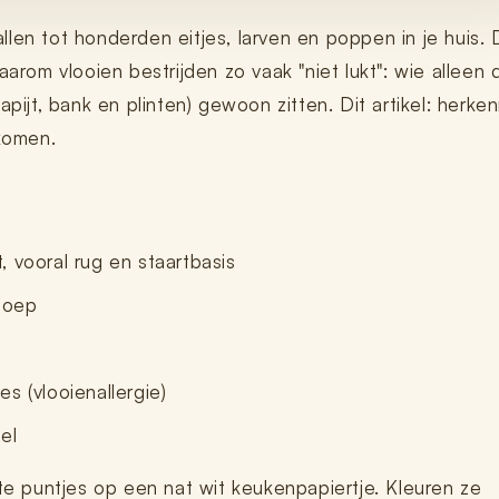
tallen tot honderden eitjes, larven en poppen in je huis. 
arom vlooien bestrijden zo vaak "niet lukt": wie alleen 
pijt, bank en plinten) gewoon zitten. Dit artikel: herke
komen.
, vooral rug en staartbasis
npoep
es (vlooienallergie)
el
e puntjes op een nat wit keukenpapiertje. Kleuren ze