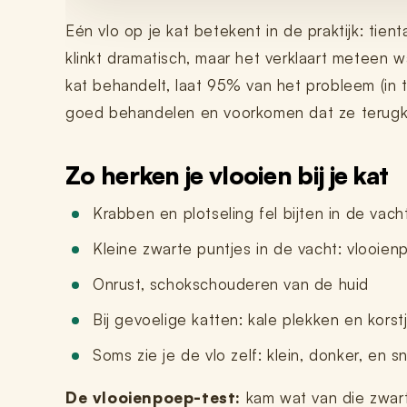
Nano 3 - Pootjesveger
kabel)
€14,99
Eén vlo op je kat betekent in de praktijk: tien
€11,99
klinkt dramatisch, maar het verklaart meteen wa
kat behandelt, laat 95% van het probleem (in ta
Nano 3 - Tofu-filter (Rooster/Zeef)
Nano 2 – Pootjesveger (Wit)
€14,99
€14,99
goed behandelen en voorkomen dat ze terug
Nano 3 - Bentoniet-filter
Zo herken je vlooien bij je kat
Nano 2 – Pootjesveger (Zwart)
(Rooster/Zeef)
€14,99
€14,99
Krabben en plotseling fel bijten in de vacht
Kleine zwarte puntjes in de vacht: vlooie
Nano 3 - Magneetclip
Nano 2 – Trommelring (Zwart)
€14,99
€14,99
Onrust, schokschouderen van de huid
Bij gevoelige katten: kale plekken en korstj
Soms zie je de vlo zelf: klein, donker, en sn
De vlooienpoep-test:
kam wat van die zwart