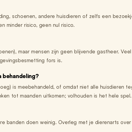
eding, schoenen, andere huisdieren of zelfs een bezoek
 minder risico, geen nul risico.
benen), maar mensen zijn geen blijvende gastheer. Veel
mgevingsbesmetting fors is.
a behandeling?
noeg) is meebehandeld, of omdat niet alle huisdieren teg
weken tot maanden uitkomen; volhouden is het hele spel.
jgbare banden doen weinig. Overleg met je dierenarts ove