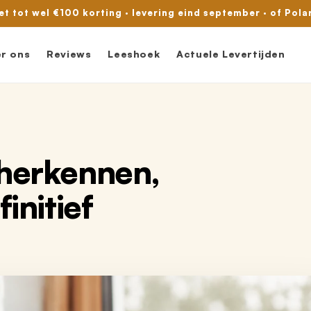
met tot wel €100 korting · levering eind september · of Pola
r ons
Reviews
Leeshoek
Actuele Levertijden
: herkennen,
initief