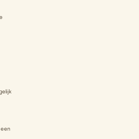
je
elijk
r een