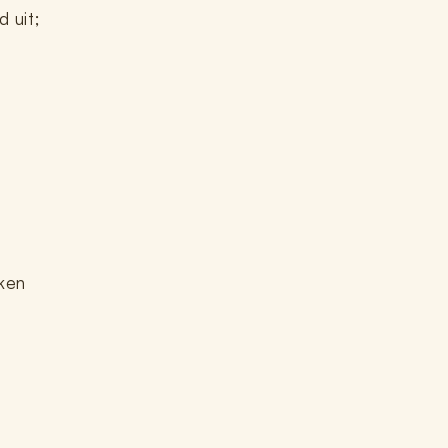
 uit;
kken