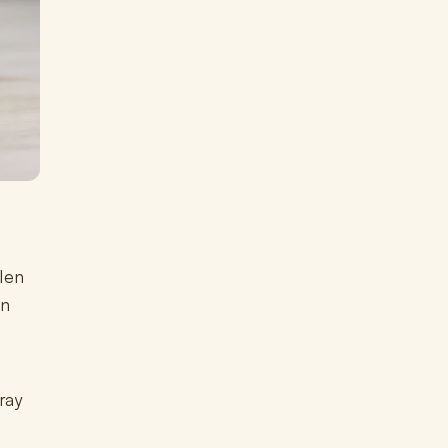
len
jn
ray