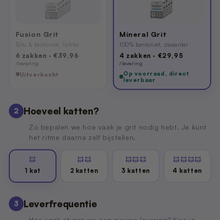
Fusion Grit
Mineral Grit
Tofu & bentoniet, lichter
100% bentoniet, zwaarder
6 zakken · €39,96
4 zakken · €29,95
/levering
/levering
Op voorraad, direct
Uitverkocht
leverbaar
Hoeveel katten?
2
Zo bepalen we hoe vaak je grit nodig hebt. Je kunt
het ritme daarna zelf bijstellen.
1 kat
2 katten
3 katten
4 katten
Leverfrequentie
3
Hoe vaak sturen we een nieuwe levering? Kies je