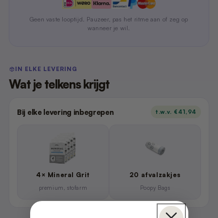
Geen vaste looptijd. Pauzeer, pas het ritme aan of zeg op
wanneer je wil.
IN ELKE LEVERING
Wat je telkens krijgt
Bij elke levering inbegrepen
t.w.v. €41,94
4× Mineral Grit
20 afvalzakjes
premium, stofarm
Poopy Bags