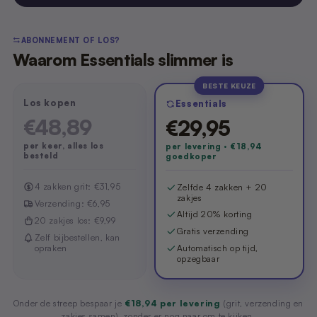
ABONNEMENT OF LOS?
Waarom Essentials slimmer is
BESTE KEUZE
Los kopen
Essentials
€48,89
€29,95
per keer, alles los
per levering · €18,94
besteld
goedkoper
4 zakken grit: €31,95
Zelfde 4 zakken + 20
zakjes
Verzending: €6,95
Altijd 20% korting
20 zakjes los: €9,99
Gratis verzending
Zelf bijbestellen, kan
opraken
Automatisch op tijd,
opzegbaar
Onder de streep bespaar je
€18,94 per levering
(grit, verzending en
zakjes samen), zonder er nog naar om te kijken.