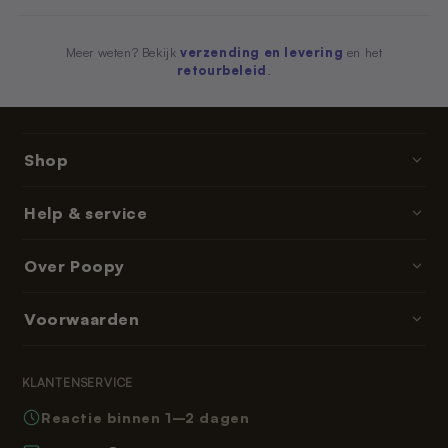
Meer weten? Bekijk
verzending en levering
en het
retourbeleid
.
Shop
Poopy · kattenbakken
Help & service
Kattenbakvulling
Contact & hulp
Over Poopy
Accessoires
Bestellen & betalen
Onderdelen & navullingen
Over ons
Voorwaarden
Bezorgtijden
Abonnementen & memberships
Reviews
Retourneren
Algemene voorwaarden
Leeshoek
KLANTENSERVICE
Veelgestelde vragen
Privacybeleid
Reactie binnen 1–2 dagen
Hoe werkt Poopy
Herroepingsrecht