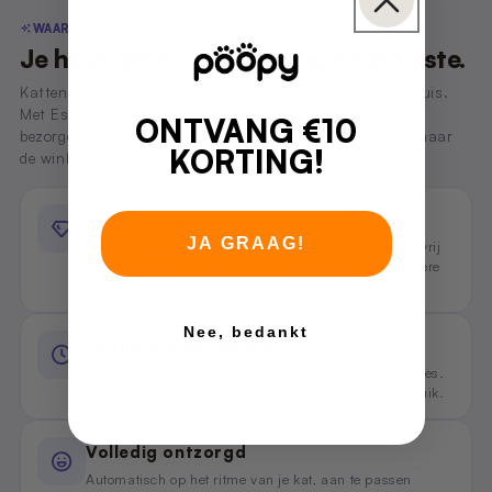
WAAROM ABONNEREN
Je haalt dit toch al. Haal dan het beste.
Kattenbakvulling en zakjes komen elke maand toch in huis.
Met Essentials krijg je de premium versie, automatisch
ONTVANG €10
bezorgd en goedkoper dan los. Geen gesjouw, geen ritje naar
KORTING!
de winkel, nooit meer "het is op".
Premium, geen compromis
JA GRAAG!
De beste grit van Poopy: sterke klontering, 99% stofvrij
en krachtige geurcontrole. Hetzelfde budget, een betere
bak voor je kat.
Nee, bedankt
Je tijd is meer waard
Geen zware zakken sjouwen of last-minute winkelritjes.
Het staat precies op tijd voor je deur, klaar voor gebruik.
Volledig ontzorgd
Automatisch op het ritme van je kat, aan te passen