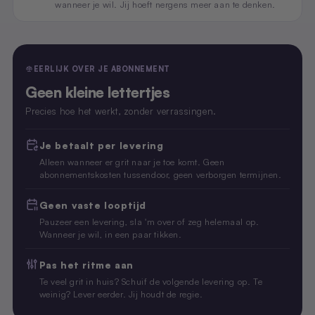
wanneer je wil. Jij hoeft nergens meer aan te denken.
EERLIJK OVER JE ABONNEMENT
Geen kleine lettertjes
Precies hoe het werkt, zonder verrassingen.
Je betaalt per levering
Alleen wanneer er grit naar je toe komt. Geen
abonnementskosten tussendoor, geen verborgen termijnen.
Geen vaste looptijd
Pauzeer een levering, sla 'm over of zeg helemaal op.
Wanneer je wil, in een paar tikken.
Pas het ritme aan
Te veel grit in huis? Schuif de volgende levering op. Te
weinig? Lever eerder. Jij houdt de regie.