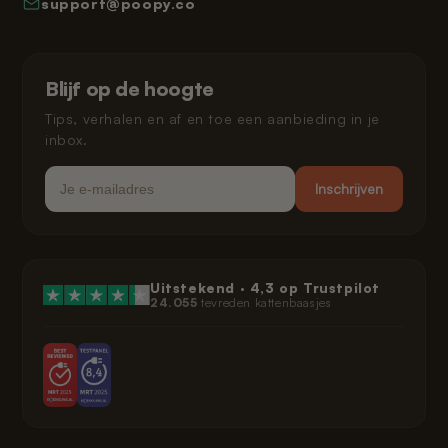
support@poopy.co
Kat laten wennen
Garantie
Verzending en levering
Gespreid betalen
Klarna privacybeleid
Blijf op de hoogte
Juridisch
Tips, verhalen en af en toe een aanbieding in je
inbox.
Email
Inschrijven
Uitstekend ·
4,3
op Trustpilot
24.055
tevreden kattenbaasjes