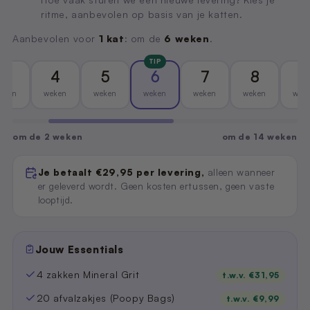
ritme, aanbevolen op basis van je katten.
Aanbevolen voor
1 kat
: om de
6 weken
.
TIP
3
4
5
6
7
8
9
eken
weken
weken
weken
weken
weken
wek
om de 2 weken
om de 14 weken
Je betaalt €29,95 per levering,
alleen wanneer
er geleverd wordt. Geen kosten ertussen, geen vaste
looptijd.
Jouw Essentials
4 zakken Mineral Grit
t.w.v. €31,95
20 afvalzakjes (Poopy Bags)
t.w.v. €9,99