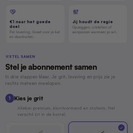
€1 naar het goede
Jij houdt de regie
doel
Opzeggen, uitstellen of
Per levering. Goed voor je kat
aanpassen wanneer je wil.
en daarbuiten.
STEL SAMEN
Stel je abonnement samen
In drie stappen klaar. Je grit, levering en prijs zie je
rechts meteen meelopen.
Kies je grit
1
Allebei premium, klontvormend en stofarm. Het
verschil zit in de korrel.