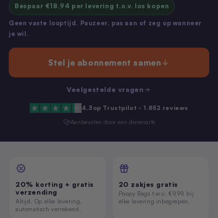
Nano 3 - Pootjesveger
kabel)
Bespaar €18,94 per levering t.o.v. los kopen
€14,99
€11,99
Geen vaste looptijd. Pauzeer, pas aan of zeg op wanneer
je wil.
Nano 3 - Tofu-filter (Rooster/Zeef)
Nano 2 – Pootjesveger (Wit)
€14,99
€14,99
Stel je abonnement samen
Nano 3 - Bentoniet-filter
Veelgestelde vragen
Nano 2 – Pootjesveger (Zwart)
(Rooster/Zeef)
€14,99
€14,99
4,3
op Trustpilot ·
1.852 reviews
Aanbevolen door een dierenarts
Nano 3 - Magneetclip
Nano 2 – Trommelring (Zwart)
€14,99
€14,99
20% korting + gratis
20 zakjes gratis
verzending
Poopy Bags t.w.v. €9,99, bij
Altijd. Op elke levering,
elke levering inbegrepen.
automatisch verrekend.