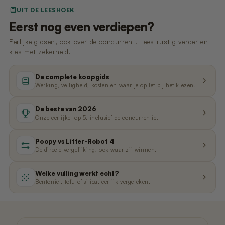
€59,95
Pre-order
€349,00
€11,99
€99,99
Pre-order
Pre-order
UIT DE LEESHOEK
Eerst nog even verdiepen?
Poopy Nova Pro - Dune Beige
Nano 2 - Afvalbak Klep
Nano 3 - Gritvanger
Eerlijke gidsen, ook over de concurrent. Lees rustig verder en
€449,00
€9,99
€9,99
Uitverkocht
Pre-order
kies met zekerheid.
De complete koopgids
Poopy Nova Pro - Mocca Brown
Nano 3 - Afvalbak Klep
Nano 2 - T-Filter (Rooster/Zeef)
Werking, veiligheid, kosten en waar je op let bij het kiezen.
€449,00
€19,99
€9,99
Pre-order
De beste van 2026
Onze eerlijke top 5, inclusief de concurrentie.
Nano 2 & 3 – Voedingsadapter (3 m
Poopy Nova Pro - Rosé Blush
Nano 3 - Grit Guard (Trommelring)
kabel)
Poopy vs Litter-Robot 4
€449,00
€19,99
Pre-order
€14,99
De directe vergelijking, ook waar zij winnen.
Welke vulling werkt echt?
Onderstel van Poopy Nano 2 -
Nano 3 - Trommel (Wit)
Bentoniet, tofu of silica, eerlijk vergeleken.
Zwart/Wit
€99,99
Uitverkocht
€149,99
Uitverkocht
Nano 2 & 3 – Voedingsadapter (1,5 m