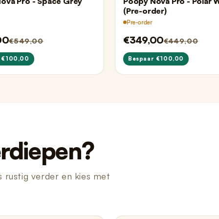
ova Pro - Space Grey
Poopy Nova Pro - Polar 
(Pre-order)
Pre-order
00
€349,00
€549,00
€449,00
 €100,00
Bespaar €100,00
erdiepen?
s rustig verder en kies met