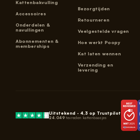
Kattenbakvulling
Bezorgtijden
Accessoires
Retourneren
Onderdelen &
navullingen
Veelgestelde vragen
Abonnementen &
Hoe werkt Poopy
memberships
Kat laten wennen
Verzending en
levering
Uitstekend ·
4,3
op Trustpilot
24.049
tevreden kattenbaasjes