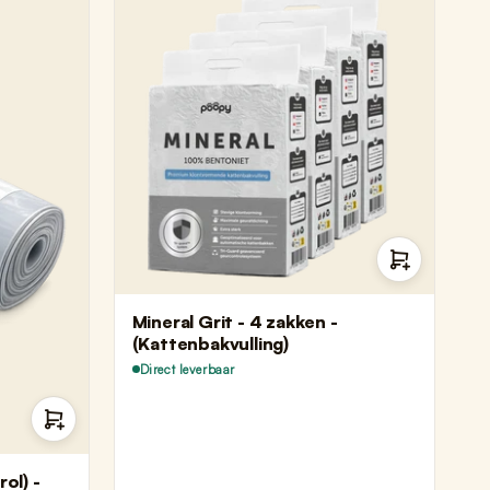
Mineral Grit - 4 zakken -
(Kattenbakvulling)
Direct leverbaar
rol) -