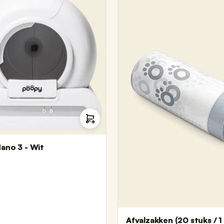
ano 3 - Wit
Afvalzakken (20 stuks / 1 