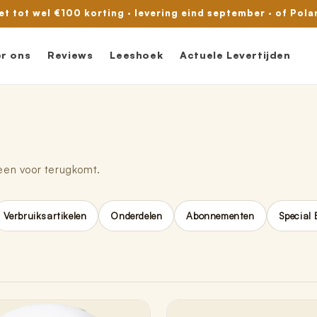
met tot wel €100 korting · levering eind september · of Pola
r ons
Reviews
Leeshoek
Actuele Levertijden
reen voor terugkomt.
Verbruiksartikelen
Onderdelen
Abonnementen
Special 