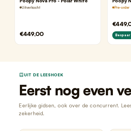
Poopy Nova Pro - Polar White
Poopy N
Uitverkocht
Pre-order
€449,
€449,00
Bespaar
UIT DE LEESHOEK
Eerst nog even v
Eerlijke gidsen, ook over de concurrent. Lee
zekerheid.