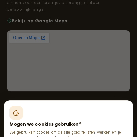
binnen voor een praatje, of breng je retour
persoonlijk langs.
Bekijk op Google Maps
Fealy B.V. handelend onder de naam van Poopy
Vloeiveld 5, 5126 RE Gilze, Nederland
Mogen we cookies gebruiken?
KvK 91114268 · BTW NL865555667B01
We gebruiken cookies om de site goed te laten werken en je