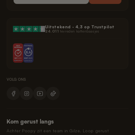
Uitstekend ·
4,3
op Trustpilot
24.011
tevreden kattenbaasjes
Kom gerust langs
Achter Poopy zit een team in Gilze. Loop gerust