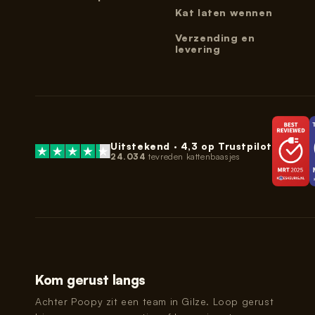
Kat laten wennen
Verzending en
levering
Uitstekend ·
4,3
op Trustpilot
24.034
tevreden kattenbaasjes
Kom gerust langs
Achter Poopy zit een team in Gilze. Loop gerust