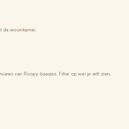
RTEL JE VERHAAL
uit de woonkamer.
iew
rviews van Poopy-baasjes. Filter op wat je wilt zien.
TO OF VIDEO
(optioneel, maar helpt enorm)
Foto toevoegen
Video toevoegen