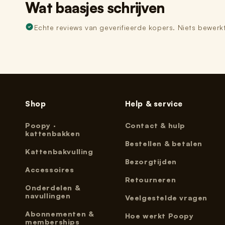
Wat baasjes schrijven
Echte reviews van geverifieerde kopers. Niets bewerkt
Shop
Help & service
Poopy ·
Contact & hulp
kattenbakken
Bestellen & betalen
Kattenbakvulling
Bezorgtijden
Accessoires
Retourneren
Onderdelen &
navullingen
Veelgestelde vragen
Abonnementen &
Hoe werkt Poopy
memberships