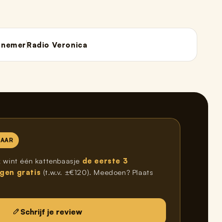
rnemer
Radio Veronica
NAAR
 wint één kattenbaasje
de eerste 3
ngen gratis
(t.w.v. ±€120). Meedoen? Plaats
.
Schrijf je review