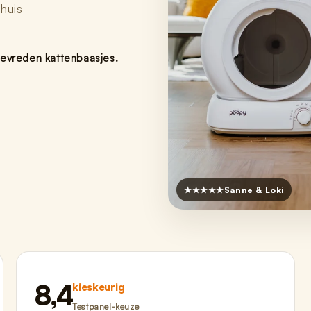
huis
evreden kattenbaasjes.
★★★★★
Sanne & Loki
8,4
kieskeurig
Testpanel-keuze