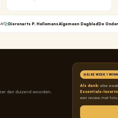
Dierenarts P. Hellemans
Algemeen Dagblad
De Onde
AN
ELKE WEEK 1 WIN
Als dank:
elke week
meer dan duizend woorden.
Essentials-leveri
een review met foto