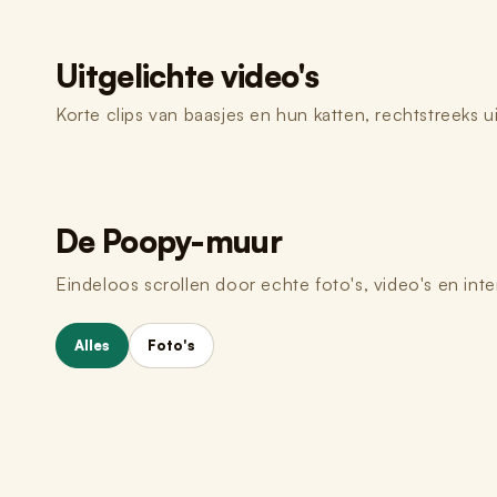
4
· VE
Uitgelichte video's
Titel
Korte clips van baasjes en hun katten, rechtstreeks 
Je rev
De Poopy-muur
Eindeloos scrollen door echte foto's, video's en inte
Alles
Foto's
Sanne & Loki
5
· FO