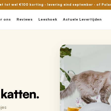
met tot wel €100 korting · levering eind september · of Pola
r ons
Reviews
Leeshoek
Actuele Levertijden
 katten.
sjes