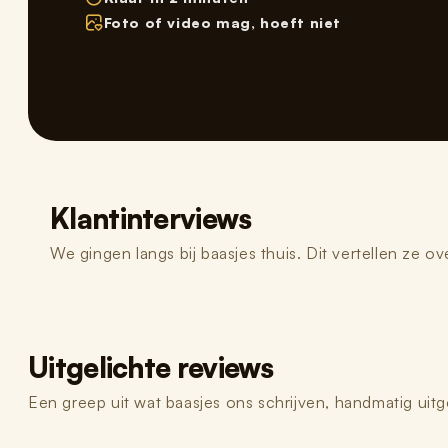
REVIE
Foto of video mag, hoeft niet
Hoe i
1
· VE
We kop
Beste
Klantinterviews
We gingen langs bij baasjes thuis. Dit vertellen ze o
2
· V
Kies h
Uitgelichte reviews
Een greep uit wat baasjes ons schrijven, handmatig uitg
3
· J