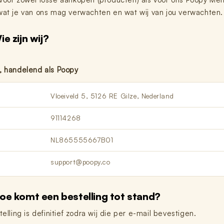
 wat je van ons mag verwachten en wat wij van jou verwachten.
ie zijn wij?
., handelend als Poopy
Vloeiveld 5, 5126 RE Gilze, Nederland
91114268
NL865555667B01
support@poopy.co
l
oe komt een bestelling tot stand?
elling is definitief zodra wij die per e-mail bevestigen.