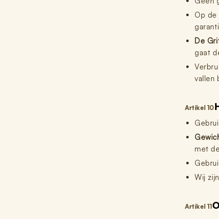
Geen g
Op de m
garanti
De Gri
gaat d
Verbru
vallen 
H
Artikel 10
Gebrui
Gewich
met de
Gebrui
Wij zi
O
Artikel 11