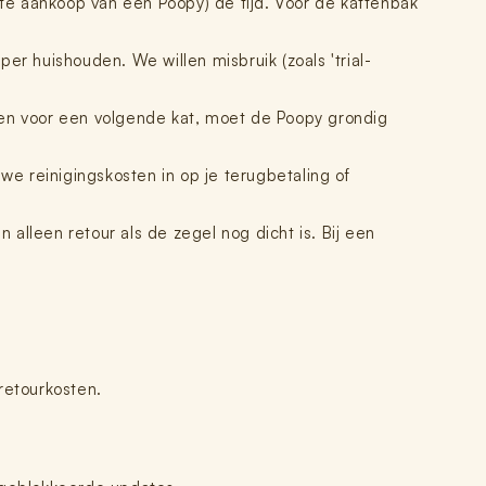
te aankoop van een Poopy) de tijd. Voor de kattenbak
r huishouden. We willen misbruik (zoals 'trial-
n voor een volgende kat, moet de Poopy grondig
 we reinigingskosten in op je terugbetaling of
n alleen retour als de zegel nog dicht is. Bij een
 retourkosten.