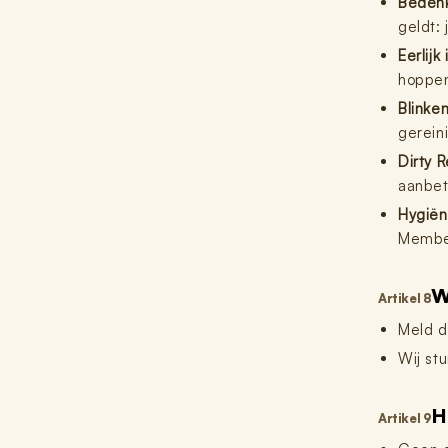
Bedenk
geldt:
Eerlijk 
hoppen
Blinke
gerein
Dirty R
aanbet
Hygiën
Member
W
Artikel 8
Meld d
Wij stu
H
Artikel 9