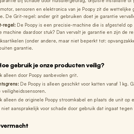
arantie bij schade door huisdiergedrag, onjuiste installatie o
otor, sensoren en elektronica van je Poopy zit de wettelijke g
e. De Grit-regel: ander grit gebruiken doet je garantie vervall
t-regel:
De Poopy is een precisie-machine die is afgesteld op Po
e machine daardoor stuk? Dan vervalt je garantie en zijn de re
iksartikelen (onder andere, maar niet beperkt tot: opvangzakken
buiten garantie.
oe gebruik je onze producten veilig?
k alleen door Poopy aanbevolen grit.
tsgrens:
De Poopy is alleen geschikt voor katten vanaf 1 kg. Ge
 veiligheidssensoren.
k alleen de originele Poopy stroomkabel en plaats de unit op 
jn niet aansprakelijk voor schade door gebruik dat ingaat tegen
vermacht