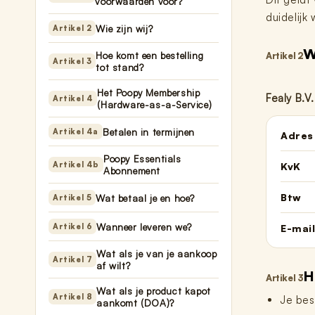
Nano 3 - Pootjesveger
voorwaarden voor?
kabel)
€14,99
duidelijk
€11,99
Wie zijn wij?
Artikel 2
W
Hoe komt een bestelling
Artikel 2
Artikel 3
Nano 3 - Tofu-filter (Rooster/Zeef)
Nano 2 – Pootjesveger (Wit)
tot stand?
€14,99
€14,99
Het Poopy Membership
Fealy B.V
Artikel 4
(Hardware-as-a-Service)
Nano 3 - Bentoniet-filter
Betalen in termijnen
Nano 2 – Pootjesveger (Zwart)
Artikel 4a
Adres
(Rooster/Zeef)
€14,99
€14,99
Poopy Essentials
Artikel 4b
KvK
Abonnement
Nano 3 - Magneetclip
Nano 2 – Trommelring (Zwart)
Btw
Wat betaal je en hoe?
Artikel 5
€14,99
€14,99
Wanneer leveren we?
Artikel 6
E-mai
Wat als je van je aankoop
Artikel 7
af wilt?
H
Artikel 3
Wat als je product kapot
Artikel 8
Je best
aankomt (DOA)?