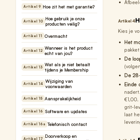
Afbeeld
Hoe zit het met garantie?
Artikel 9
Hoe gebruik je onze
H
Artikel 4
Artikel 10
producten veilig?
Kies je v
Overmacht
Artikel 11
Het mo
Wanneer is het product
pakket
Artikel 12
echt van jou?
De loop
Wat als je niet betaalt
(volge
Artikel 13
tijdens je Membership
De 28-
Wijziging van
Artikel 14
Einde 
voorwaarden
nadert
Aansprakelijkheid
Artikel 15
€1,00. 
grit-le
Software en updates
Artikel 16
laat h
leverin
Telefonisch contact
Artikel 16a
Doorverkoop en
Artikel 17