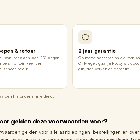
epen & retour
2 jaar garantie
ij een losse aankoop, 101 dagen
Op motor, sensoren en elektronica
mbership. Eén keer per
Grit-regel: gaat je Poopy stuk do
, schoon retour.
grit, dan vervalt de garantie.
aarden hieronder zijn leidend.
aar gelden deze voorwaarden voor?
waarden gelden voor alle aanbiedingen, bestellingen en over
 voor zowel losse aankopen (producten) als voor ons Poopy M