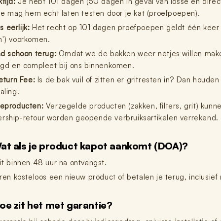
tijd:
Je hebt 101 dagen (50 dagen in geval van losse en direc
 je mag hem echt laten testen door je kat (proefpoepen).
is eerlijk:
Het recht op 101 dagen proefpoepen geldt één keer pe
') voorkomen.
nd schoon terug:
Omdat we de bakken weer netjes willen make
igd en compleet bij ons binnenkomen.
eturn Fee:
Is de bak vuil of zitten er gritresten in? Dan houden
aling.
eproducten:
Verzegelde producten (zakken, filters, grit) kunne
ship-retour worden geopende verbruiksartikelen verrekend.
at als je product kapot aankomt (DOA)?
it binnen 48 uur na ontvangst.
ren kosteloos een nieuw product of betalen je terug, inclusief
oe zit het met garantie?