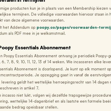
mmige producten kun je in plaats van een Membership kiezen voo
lijkse termijnen. De volledige voorwaarden hiervoor staan in
kt van deze algemene voorwaarden.
dt het Addendum op
poopy.co/pages/voorwaarden-termij
um als PDF mee in je welkomstmail.
Poopy Essentials Abonnement
n Poopy Essentials Abonnement ontvang je periodiek Poopy-grit 
, 6, 7, 8, 9, 10, 11, 12, 13 of 14 weken. We incasseren elke lev
sentials Abonnement is doorlopend. Je kunt op elk moment 
mcontractperiode. Je opzegging gaat in vanaf de eerstvolge
ke levering geldt het wettelijke herroepingsrecht van 14 dage
eschreven in artikel 7.
n incasso niet lukt, volgen wij dezelfde trapsgewijze procedu
ering, wettelijke 14-dagenbrief en als laatste een formele b
aande bedrag opeisbaar stellen.