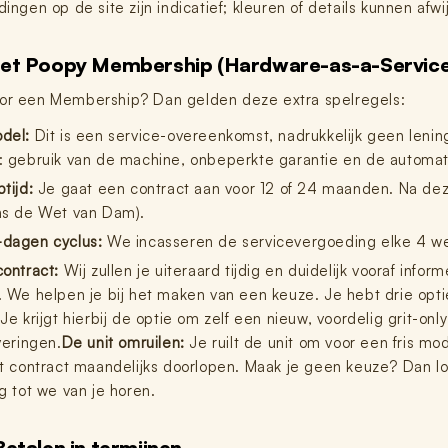
ingen op de site zijn indicatief; kleuren of details kunnen afwi
et Poopy Membership (Hardware-as-a-Service
oor een Membership? Dan gelden deze extra spelregels:
del:
Dit is een service-overeenkomst, nadrukkelijk geen lening
: gebruik van de machine, onbeperkte garantie en de automati
tijd:
Je gaat een contract aan voor 12 of 24 maanden. Na de
ns de Wet van Dam).
dagen cyclus:
We incasseren de servicevergoeding elke 4 weken
contract:
Wij zullen je uiteraard tijdig en duidelijk vooraf info
. We helpen je bij het maken van een keuze. Je hebt drie opti
Je krijgt hierbij de optie om zelf een nieuw, voordelig grit-on
veringen.
De unit omruilen:
Je ruilt de unit om voor een fris mo
et contract maandelijks doorlopen. Maak je geen keuze? Dan l
g tot we van je horen.
Betalen in termijnen