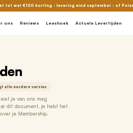
met tot wel €100 korting · levering eind september · of Pola
r ons
Reviews
Leeshoek
Actuele Levertijden
rden
t alle eerdere versies
 wat je van ons mag
r dit document, je hebt het
n over je Membership.