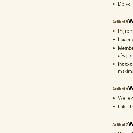
De vol
W
Artikel 5
Prijzen
Losse 
Membe
afwijke
Indexe
maxima
W
Artikel 6
We lev
Lukt da
W
Artikel 7