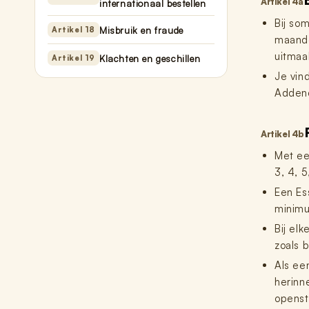
Artikel 4a
internationaal bestellen
Bij so
Misbruik en fraude
Artikel 18
maande
uitmaa
Klachten en geschillen
Artikel 19
Je vin
Addend
Artikel 4b
Met ee
3, 4, 5
Een Es
minimu
Bij el
zoals b
Als ee
herinn
openst