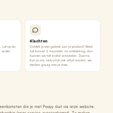
Klachten
. Let op de
Ontdek je een gebrek aan je product? Meld
or ander
het binnen 2 maanden na ontdekking, dan
kunnen we het snelst schakelen. Daarna
kun je ons natuurlijk ook altijd mailen; we
denken graag met je mee.
eenkomsten die je met Poopy sluit via onze website.
embership (onze service-overeenkomst). Ze maken